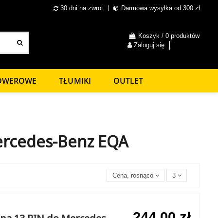
30 dni na zwrot
Darmowa wysyłka od 300 zł
Koszyk
/
0 produktów
Zaloguj się
ROWEROWE
TŁUMIKI
OUTLET
ercedes-Benz EQA
Cena, rosnąco
3
244,00 zł