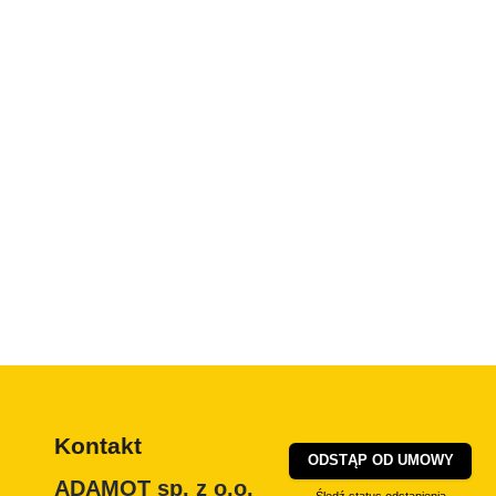
Kontakt
ODSTĄP OD UMOWY
ADAMOT sp. z o.o.
Śledź status odstąpienia