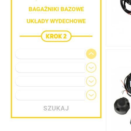
BAGAŻNIKI BAZOWE
UKŁADY WYDECHOWE
Marka pojazdu
Model
Generacja
Typ nadwozia
SZUKAJ