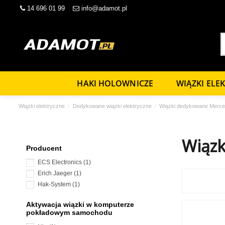
14 696 01 99
info@adamot.pl
HAKI HOLOWNICZE
WIĄZKI ELE
Wiązki elektryczne
Dedykowane wiązki elektryczne
Wiązki dedykowane Merc
Wiązk
Producent
ECS Electronics
(1)
Erich Jaeger
(1)
Hak-System
(1)
Aktywacja wiązki w komputerze
pokładowym samochodu