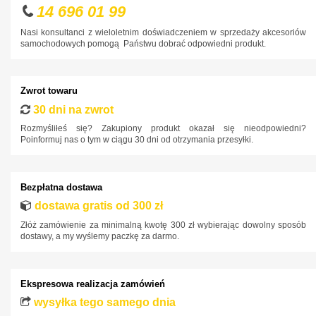
DS
14 696 01 99
Fiat
Nasi konsultanci z wieloletnim doświadczeniem w sprzedaży akcesoriów
samochodowych pomogą Państwu dobrać odpowiedni produkt.
Ford
Honda
Zwrot towaru
Hyundai
30 dni na zwrot
Infiniti
Rozmyśliłeś się? Zakupiony produkt okazał się nieodpowiedni?
Poinformuj nas o tym w ciągu 30 dni od otrzymania przesyłki.
Isuzu
Iveco
Bezpłatna dostawa
Jaguar
dostawa gratis od 300 zł
Jeep
Złóż zamówienie za minimalną kwotę 300 zł wybierając dowolny sposób
Kia
dostawy, a my wyślemy paczkę za darmo.
Lancia
Land Rover
Ekspresowa realizacja zamówień
Lexus
wysyłka tego samego dnia