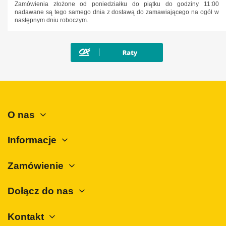
Zamówienia złożone od poniedziałku do piątku do godziny 11:00
MAN
nadawane są tego samego dnia z dostawą do zamawiającego na ogół w
następnym dniu roboczym.
Maxus
Mazda
Mercedes-Benz
Mini
Mitsubishi
Nissan
O nas
Opel
Peugeot
Informacje
Polestar
Zamówienie
Porsche
Renault
Dołącz do nas
Rover
Kontakt
SAAB