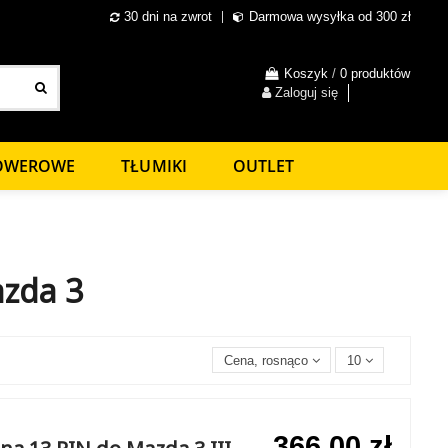
30 dni na zwrot
Darmowa wysyłka od 300 zł
Koszyk
/
0 produktów
Zaloguj się
ROWEROWE
TŁUMIKI
OUTLET
zda 3
Cena, rosnąco
10
366,00 zł