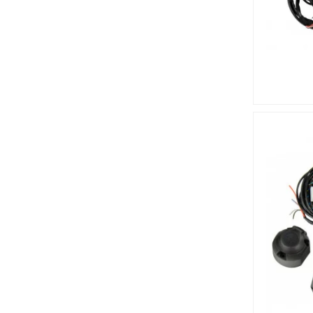
Tesla
Toyota
Volkswagen
Volvo
ZX