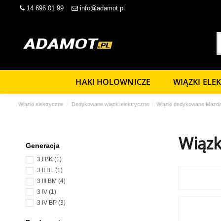
14 696 01 99
info@adamot.pl
HAKI HOLOWNICZE
WIĄZKI ELE
Wiązki elektryczne
Dedykowane wiązki elektryczne
Wiązki dedykowane Mazd
Wiązk
Generacja
3 I BK
(1)
3 II BL
(1)
3 III BM
(4)
3 IV
(1)
3 IV BP
(3)