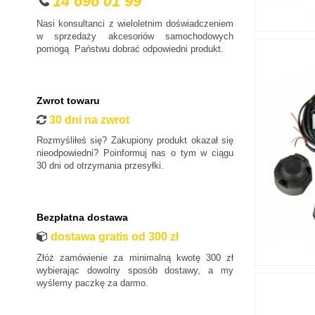
14 696 01 99
Fiat
Nasi konsultanci z wieloletnim doświadczeniem
Ford
w sprzedaży akcesoriów samochodowych
pomogą Państwu dobrać odpowiedni produkt.
Honda
Hyundai
Infiniti
Zwrot towaru
Isuzu
30 dni na zwrot
Iveco
Rozmyśliłeś się? Zakupiony produkt okazał się
Jaguar
nieodpowiedni? Poinformuj nas o tym w ciągu
30 dni od otrzymania przesyłki.
Jeep
Kia
Lancia
Bezpłatna dostawa
Land Rover
dostawa gratis od 300 zł
Lexus
Złóż zamówienie za minimalną kwotę 300 zł
MAN
wybierając dowolny sposób dostawy, a my
wyślemy paczkę za darmo.
Maxus
Mazda