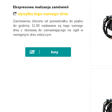
Mercedes-Benz
Ekspresowa realizacja zamówień
Mini
wysyłka tego samego dnia
Mitsubishi
Zamówienia złożone od poniedziałku do piątku
Nissan
do godziny 11:00 nadawane są tego samego
dnia z dostawą do zamawiającego na ogół w
Opel
następnym dniu roboczym.
Peugeot
Polestar
Porsche
Renault
Rover
SAAB
Seat
Skoda
SsangYong
Subaru
Suzuki