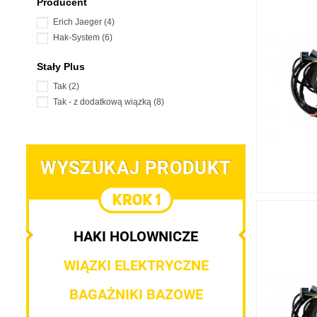
Producent
Erich Jaeger
(4)
Hak-System
(6)
Stały Plus
Tak
(2)
Tak - z dodatkową wiązką
(8)
WYSZUKAJ PRODUKT
HAKI HOLOWNICZE
WIĄZKI ELEKTRYCZNE
BAGAŻNIKI BAZOWE