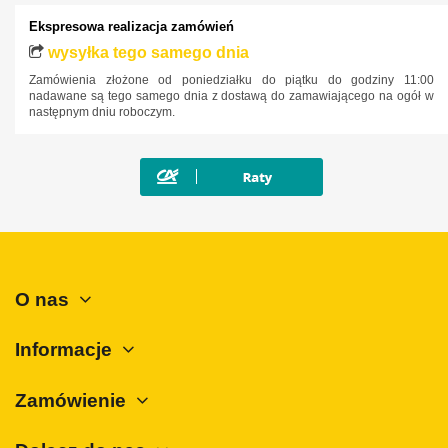
Land Rover
Ekspresowa realizacja zamówień
Lexus
wysyłka tego samego dnia
Zamówienia złożone od poniedziałku do piątku do godziny 11:00
MAN
nadawane są tego samego dnia z dostawą do zamawiającego na ogół w
następnym dniu roboczym.
Maxus
Mazda
Mercedes-Benz
Mini
Mitsubishi
Nissan
O nas
Opel
Peugeot
Informacje
Polestar
Zamówienie
Porsche
Renault