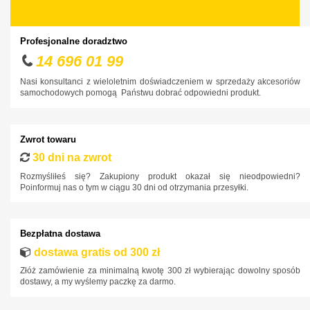
Daewoo
Dodge
Profesjonalne doradztwo
DS
14 696 01 99
Fiat
Nasi konsultanci z wieloletnim doświadczeniem w sprzedaży akcesoriów
samochodowych pomogą Państwu dobrać odpowiedni produkt.
Ford
Honda
Zwrot towaru
Hyundai
30 dni na zwrot
Infiniti
Rozmyśliłeś się? Zakupiony produkt okazał się nieodpowiedni?
Poinformuj nas o tym w ciągu 30 dni od otrzymania przesyłki.
Isuzu
Iveco
Bezpłatna dostawa
Jaguar
dostawa gratis od 300 zł
Jeep
Złóż zamówienie za minimalną kwotę 300 zł wybierając dowolny sposób
Kia
dostawy, a my wyślemy paczkę za darmo.
Lancia