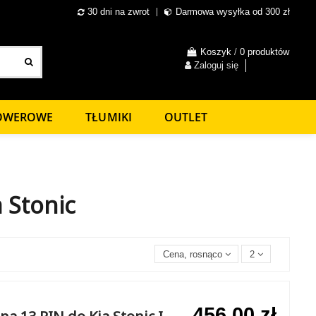
30 dni na zwrot
Darmowa wysyłka od 300 zł
Koszyk
/
0 produktów
Zaloguj się
ROWEROWE
TŁUMIKI
OUTLET
 Stonic
Cena, rosnąco
2
456,00 zł