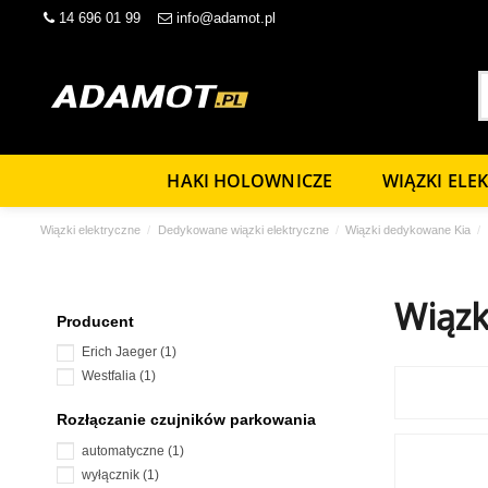
14 696 01 99
info@adamot.pl
HAKI HOLOWNICZE
WIĄZKI ELE
Wiązki elektryczne
Dedykowane wiązki elektryczne
Wiązki dedykowane Kia
Wiązk
Producent
Erich Jaeger
(1)
Westfalia
(1)
Rozłączanie czujników parkowania
automatyczne
(1)
wyłącznik
(1)