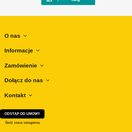
Mercedes-Benz
Mini
Mitsubishi
Nissan
O nas
Opel
Peugeot
Informacje
Polestar
Zamówienie
Porsche
Renault
Dołącz do nas
Rover
Kontakt
SAAB
Seat
Skoda
ODSTĄP OD UMOWY
SsangYong
Śledź status odstąpienia