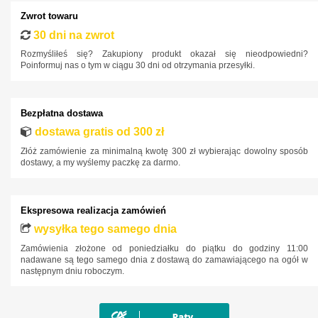
Honda
Zwrot towaru
Hyundai
30 dni na zwrot
Infiniti
Rozmyśliłeś się? Zakupiony produkt okazał się nieodpowiedni?
Poinformuj nas o tym w ciągu 30 dni od otrzymania przesyłki.
Isuzu
Iveco
Bezpłatna dostawa
Jaguar
dostawa gratis od 300 zł
Jeep
Złóż zamówienie za minimalną kwotę 300 zł wybierając dowolny sposób
Kia
dostawy, a my wyślemy paczkę za darmo.
Lancia
Land Rover
Ekspresowa realizacja zamówień
Lexus
wysyłka tego samego dnia
Zamówienia złożone od poniedziałku do piątku do godziny 11:00
MAN
nadawane są tego samego dnia z dostawą do zamawiającego na ogół w
następnym dniu roboczym.
Maxus
Mazda