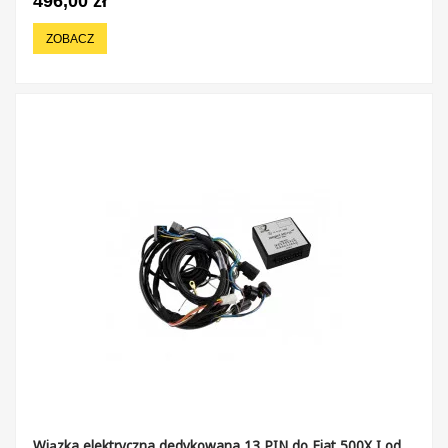
496,00 zł
ZOBACZ
Wiązka elektryczna dedykowana 13 PIN do Fiat 500X I od