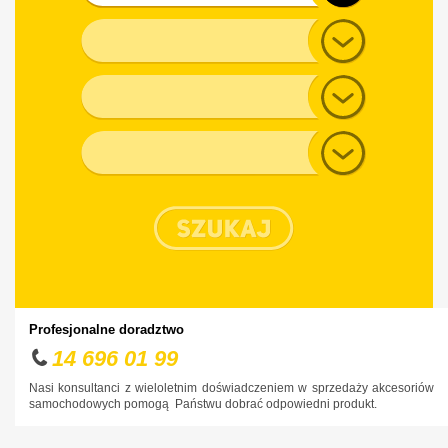
Alfa Romeo
Model
Audi
Generacja
BMW
Chevrolet
Typ nadwozia
Chrysler
Citroen
Cupra
Dacia
Daewoo
Dodge
Profesjonalne doradztwo
DS
14 696 01 99
Fiat
Nasi konsultanci z wieloletnim doświadczeniem w sprzedaży akcesoriów
samochodowych pomogą Państwu dobrać odpowiedni produkt.
Ford