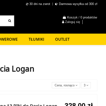
30 dni na zwrot
Darmowa wysyłka od 300 zł
Koszyk
/
0 produktów
Zaloguj się
ROWEROWE
TŁUMIKI
OUTLET
cia Logan
Cena, rosnąco
3
328,00 zł