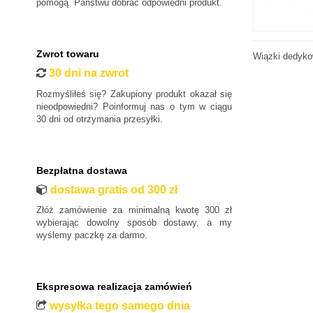
pomogą Państwu dobrać odpowiedni produkt.
Honda
Hyundai
Infiniti
Zwrot towaru
Wiązki dedyko
Isuzu
30 dni na zwrot
Iveco
Rozmyśliłeś się? Zakupiony produkt okazał się
Jaguar
nieodpowiedni? Poinformuj nas o tym w ciągu
30 dni od otrzymania przesyłki.
Jeep
Kia
Lancia
Bezpłatna dostawa
Land Rover
dostawa gratis od 300 zł
Lexus
Złóż zamówienie za minimalną kwotę 300 zł
MAN
wybierając dowolny sposób dostawy, a my
wyślemy paczkę za darmo.
Maxus
Mazda
Mercedes-Benz
Ekspresowa realizacja zamówień
Mini
wysyłka tego samego dnia