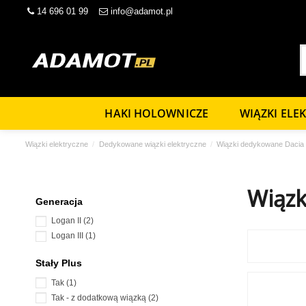
14 696 01 99
info@adamot.pl
HAKI HOLOWNICZE
WIĄZKI ELE
Wiązki elektryczne
Dedykowane wiązki elektryczne
Wiązki dedykowane Dacia
Wiązk
Generacja
Logan II
(2)
Logan III
(1)
Stały Plus
Tak
(1)
Tak - z dodatkową wiązką
(2)