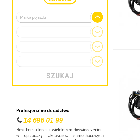
Marka pojazdu
Alfa Romeo
Model
Audi
BMW
Generacja
Chevrolet
Typ nadwozia
Chrysler
Citroen
SZUKAJ
Cupra
Dacia
Daewoo
Dodge
Profesjonalne doradztwo
DS
14 696 01 99
Fiat
Nasi konsultanci z wieloletnim doświadczeniem
Ford
w sprzedaży akcesoriów samochodowych