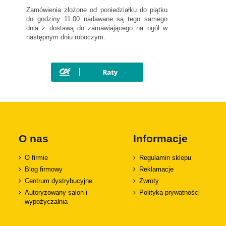
Mitsubishi
Zamówienia złożone od poniedziałku do piątku
Nissan
do godziny 11:00 nadawane są tego samego
dnia z dostawą do zamawiającego na ogół w
Opel
następnym dniu roboczym.
Peugeot
Polestar
Porsche
Renault
Rover
SAAB
Seat
O nas
Informacje
Skoda
O firmie
Regulamin sklepu
SsangYong
Blog firmowy
Reklamacje
Subaru
Centrum dystrybucyjne
Zwroty
Suzuki
Autoryzowany salon i
Polityka prywatności
Tesla
wypożyczalnia
Toyota