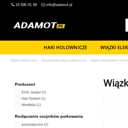
14 696 01 99
info@adamot.pl
HAKI HOLOWNICZE
WIĄZKI ELE
Wiązki elektryczne
Dedykowane wiązki elektryczne
Wiązki dedykowane Citroe
Wiązk
Producent
Erich Jaeger
(1)
Hak-System
(1)
Westfalia
(1)
Rozłączanie czujników parkowania
automatyczne
(2)