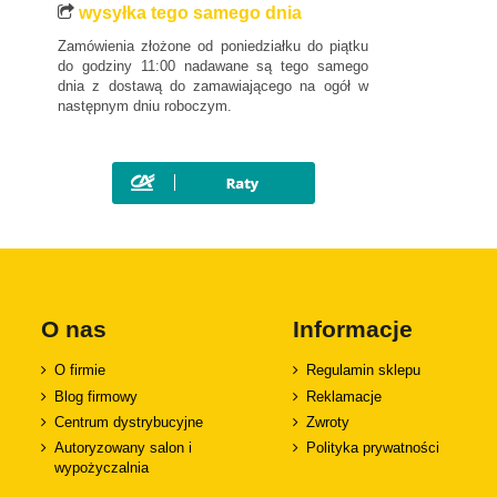
Mini
wysyłka tego samego dnia
Mitsubishi
Zamówienia złożone od poniedziałku do piątku
Nissan
do godziny 11:00 nadawane są tego samego
dnia z dostawą do zamawiającego na ogół w
Opel
następnym dniu roboczym.
Peugeot
Polestar
Porsche
Renault
Rover
SAAB
Seat
O nas
Informacje
Skoda
O firmie
Regulamin sklepu
SsangYong
Blog firmowy
Reklamacje
Subaru
Centrum dystrybucyjne
Zwroty
Suzuki
Autoryzowany salon i
Polityka prywatności
Tesla
wypożyczalnia