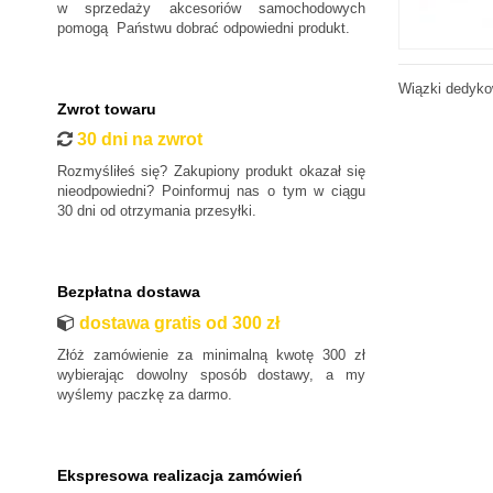
Ford
w sprzedaży akcesoriów samochodowych
pomogą Państwu dobrać odpowiedni produkt.
Honda
Hyundai
Wiązki dedyko
Infiniti
Zwrot towaru
Isuzu
30 dni na zwrot
Iveco
Rozmyśliłeś się? Zakupiony produkt okazał się
Jaguar
nieodpowiedni? Poinformuj nas o tym w ciągu
30 dni od otrzymania przesyłki.
Jeep
Kia
Lancia
Bezpłatna dostawa
Land Rover
dostawa gratis od 300 zł
Lexus
Złóż zamówienie za minimalną kwotę 300 zł
MAN
wybierając dowolny sposób dostawy, a my
wyślemy paczkę za darmo.
Maxus
Mazda
Mercedes-Benz
Ekspresowa realizacja zamówień