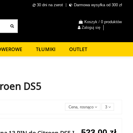
30 dni na zwrot
Darmowa wysyłka od 300 zł
Koszyk
/
0 produktów
Zaloguj się
ROWEROWE
TŁUMIKI
OUTLET
troen DS5
Cena, rosnąco
3
523,00 zł