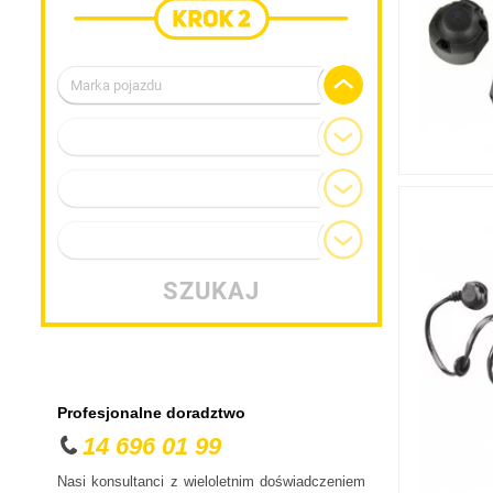
Marka pojazdu
Alfa Romeo
Model
Audi
BMW
Generacja
Chevrolet
Typ nadwozia
Chrysler
Citroen
SZUKAJ
Cupra
Dacia
Daewoo
Dodge
Profesjonalne doradztwo
DS
14 696 01 99
Fiat
Nasi konsultanci z wieloletnim doświadczeniem