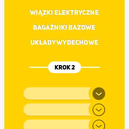
WIĄZKI ELEKTRYCZNE
BAGAŻNIKI BAZOWE
UKŁADY WYDECHOWE
Marka pojazdu
Model
Generacja