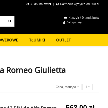
30 dni na zwrot
Darmowa wysyłka od 300 zł
Koszyk
/
0 produktów
Zaloguj się
ROWEROWE
TŁUMIKI
OUTLET
a Romeo Giulietta
Cena, rosnąco
1
563,00 zł