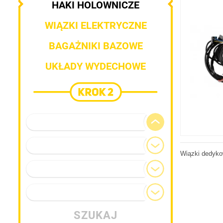
HAKI HOLOWNICZE
WIĄZKI ELEKTRYCZNE
BAGAŻNIKI BAZOWE
UKŁADY WYDECHOWE
Marka pojazdu
Model
Wiązki dedyko
Generacja
Typ nadwozia
SZUKAJ