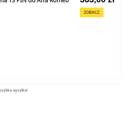
na 13 PIN do Alfa Romeo
ZOBACZ
 szybka wysyłka!