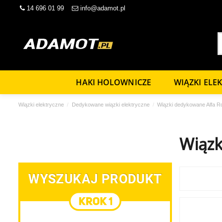
14 696 01 99
info@adamot.pl
HAKI HOLOWNICZE
WIĄZKI ELE
Wiązki elektryczne
Dedykowane wiązki elektryczne
Wiązki dedykowane Alfa 
Wiązk
WYSZUKAJ PRODUKT