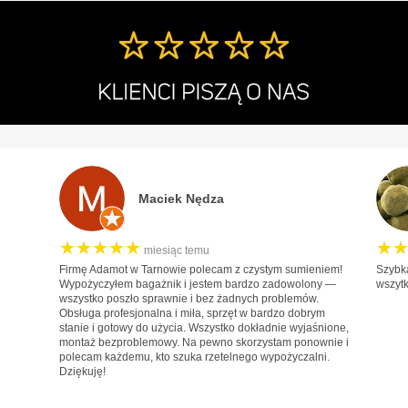
Fiat
Ford
Honda
Hyundai
Infiniti
Isuzu
Iveco
Maciek Nędza
Jaguar
★★★★★
Jeep
★
miesiąc temu
Firmę Adamot w Tarnowie polecam z czystym sumieniem!
Szybk
Kia
Wypożyczyłem bagażnik i jestem bardzo zadowolony —
wszyt
wszystko poszło sprawnie i bez żadnych problemów.
Lancia
Obsługa profesjonalna i miła, sprzęt w bardzo dobrym
stanie i gotowy do użycia. Wszystko dokładnie wyjaśnione,
Land Rover
montaż bezproblemowy. Na pewno skorzystam ponownie i
polecam każdemu, kto szuka rzetelnego wypożyczalni.
Lexus
Dziękuję!
MAN