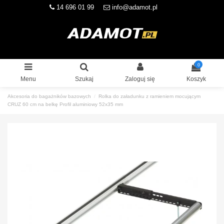
14 696 01 99
info@adamot.pl
0
Menu
Szukaj
Zaloguj się
Koszyk
Akcesoria do bagażników bazowych
Rolka do załadunku z ramieniem mocującym
CRUZ 60 cm na belkę Profil aluminiowy 52x35 mm