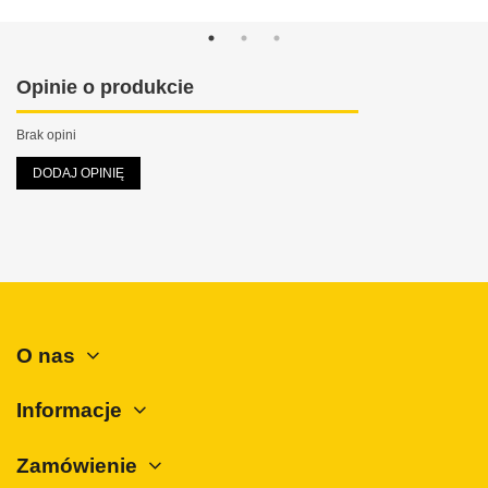
Maxus
Mazda
Mercedes-Benz
Opinie o produkcie
Mini
Brak opini
Mitsubishi
DODAJ OPINIĘ
Nissan
Opel
Peugeot
Polestar
Porsche
O nas
Renault
Rover
Informacje
SAAB
Zamówienie
Seat