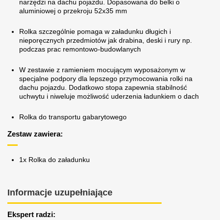
narzędzi na dachu pojazdu. Dopasowana do belki o
aluminiowej o przekroju 52x35 mm
Rolka szczególnie pomaga w załadunku długich i
nieporęcznych przedmiotów jak drabina, deski i rury np.
podczas prac remontowo-budowlanych
W zestawie z ramieniem mocującym wyposażonym w
specjalne podpory dla lepszego przymocowania rolki na
dachu pojazdu. Dodatkowo stopa zapewnia stabilność
uchwytu i niweluje możliwość uderzenia ładunkiem o dach
Rolka do transportu gabarytowego
Zestaw zawiera:
1x Rolka do załadunku
Informacje uzupełniające
Ekspert radzi: