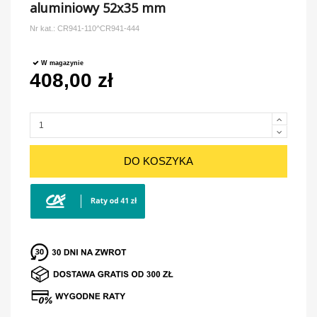
aluminiowy 52x35 mm
Nr kat.:
CR941-110^CR941-444
W magazynie
408,00 zł
DO KOSZYKA