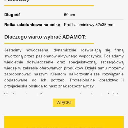
Długość
60 cm
Rolka załadunkowa na belkę
Profil aluminiowy 52x35 mm
Dlaczego warto wybrać ADAMOT:
Jesteśmy nowoczesną, dynamicznie rozwijającą się firmą
stworzoną przez pasjonatów aktywnego wypoczynku. Posiadamy
wieloletnie doświadczenie oraz specjalistyczną, szczegółową
wiedzę w zakresie oferowanych produktów. Dzięki temu możemy
zaproponować naszym Klientom najkorzystniejsze rozwiązanie
dopasowane do ich potrzeb. Profesjonalne doradztwo i
przyjacielska obsługa to nasz znak rozpoznawczy.
Współpracujemy tylko z renomowanymi producentami, którzy
zapewniają bezpieczeństwo, komfort, a także satysfakcję z
WIĘCEJ
użytkowania sprzętu. Charakteryzujemy się 10-letnim
doświadczeniem w obsłudze Klientów na rynku polskim i
europejskim. Stale podnosimy swoje kwalifikacje oraz jesteśmy na
bieżąco z aktualnymi trendami, dzięki czemu możemy