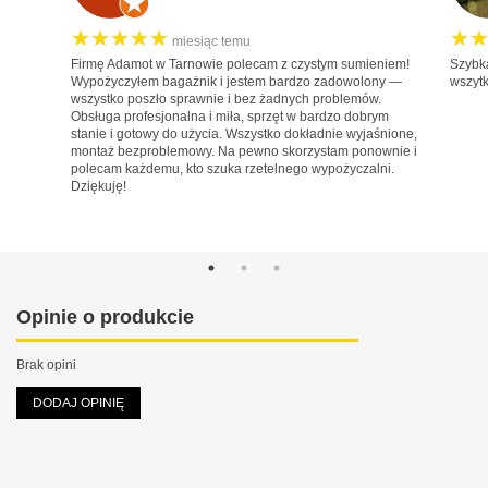
Jaguar
★★★★★
Jeep
★
miesiąc temu
Firmę Adamot w Tarnowie polecam z czystym sumieniem!
Szybk
Kia
Wypożyczyłem bagażnik i jestem bardzo zadowolony —
wszyt
wszystko poszło sprawnie i bez żadnych problemów.
Lancia
Obsługa profesjonalna i miła, sprzęt w bardzo dobrym
stanie i gotowy do użycia. Wszystko dokładnie wyjaśnione,
Land Rover
montaż bezproblemowy. Na pewno skorzystam ponownie i
polecam każdemu, kto szuka rzetelnego wypożyczalni.
Lexus
Dziękuję!
MAN
Maxus
Mazda
Mercedes-Benz
Opinie o produkcie
Mini
Brak opini
Mitsubishi
DODAJ OPINIĘ
Nissan
Opel