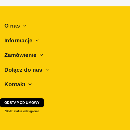
Peugeot
Polestar
Porsche
O nas
Renault
Rover
Informacje
SAAB
Zamówienie
Seat
Skoda
Dołącz do nas
SsangYong
Kontakt
Subaru
Suzuki
Tesla
ODSTĄP OD UMOWY
Toyota
Śledź status odstąpienia
Volkswagen