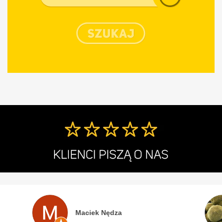
Chrysler
Citroen
Cupra
Dacia
Daewoo
Dodge
DS
Fiat
Ford
Honda
Hyundai
Infiniti
Isuzu
Iveco
Maciek Nędza