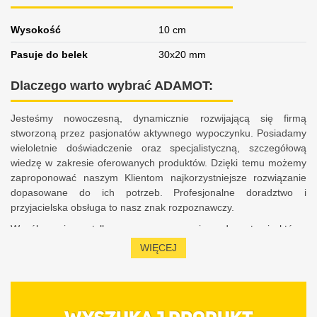
Wysokość
10 cm
Pasuje do belek
30x20 mm
Dlaczego warto wybrać ADAMOT:
Jesteśmy nowoczesną, dynamicznie rozwijającą się firmą
stworzoną przez pasjonatów aktywnego wypoczynku. Posiadamy
wieloletnie doświadczenie oraz specjalistyczną, szczegółową
wiedzę w zakresie oferowanych produktów. Dzięki temu możemy
zaproponować naszym Klientom najkorzystniejsze rozwiązanie
dopasowane do ich potrzeb. Profesjonalne doradztwo i
przyjacielska obsługa to nasz znak rozpoznawczy.
Współpracujemy tylko z renomowanymi producentami, którzy
zapewniają bezpieczeństwo, komfort, a także satysfakcję z
WIĘCEJ
użytkowania sprzętu. Charakteryzujemy się 10-letnim
doświadczeniem w obsłudze Klientów na rynku polskim i
europejskim. Stale podnosimy swoje kwalifikacje oraz jesteśmy na
bieżąco z aktualnymi trendami, dzięki czemu możemy