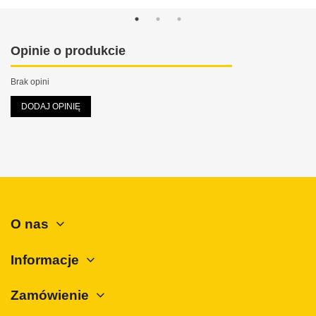
Maxus
Mazda
Mercedes-Benz
Opinie o produkcie
Mini
Brak opini
Mitsubishi
DODAJ OPINIĘ
Nissan
Opel
Peugeot
Polestar
Porsche
O nas
Renault
Rover
Informacje
SAAB
Zamówienie
Seat