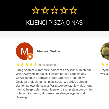
Fiat
Ford
Honda
Hyundai
Infiniti
Isuzu
Iveco
Maciek Nędza
Jaguar
★★★★★
Jeep
★
miesiąc temu
Firmę Adamot w Tarnowie polecam z czystym sumieniem!
Szybk
Kia
Wypożyczyłem bagażnik i jestem bardzo zadowolony —
wszyt
wszystko poszło sprawnie i bez żadnych problemów.
Lancia
Obsługa profesjonalna i miła, sprzęt w bardzo dobrym
stanie i gotowy do użycia. Wszystko dokładnie wyjaśnione,
Land Rover
montaż bezproblemowy. Na pewno skorzystam ponownie i
polecam każdemu, kto szuka rzetelnego wypożyczalni.
Lexus
Dziękuję!
MAN