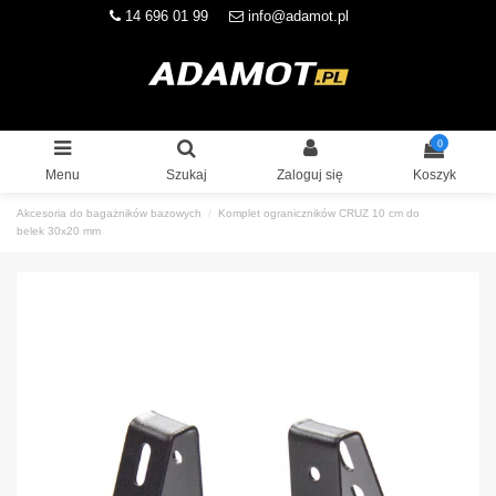
14 696 01 99
info@adamot.pl
0
Menu
Szukaj
Zaloguj się
Koszyk
Akcesoria do bagażników bazowych
Komplet ograniczników CRUZ 10 cm do
belek 30x20 mm