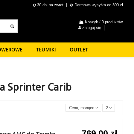
30 dni na zwrot
Darmowa wysyłka od 300 zł
Koszyk
/
0 produktów
Zaloguj się
ROWEROWE
TŁUMIKI
OUTLET
a Sprinter Carib
Cena, rosnąco
2
769,00 zł