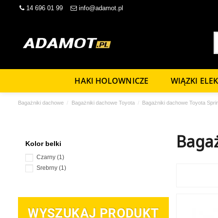
14 696 01 99
info@adamot.pl
HAKI HOLOWNICZE
WIĄZKI ELE
Bagażniki dachowe
Bagażniki dachowe Toyota
Bagażniki dachowe Toyota Sprin
Bagaż
Kolor belki
Czarny
(1)
Srebrny
(1)
WYSZUKAJ PRODUKT