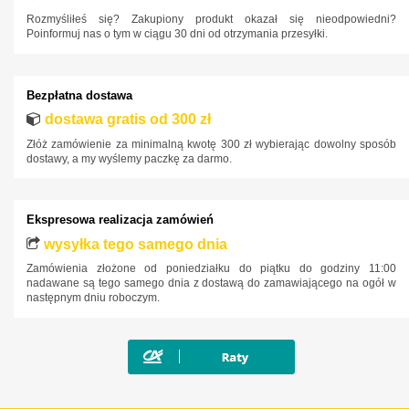
Infiniti
Rozmyśliłeś się? Zakupiony produkt okazał się nieodpowiedni?
Poinformuj nas o tym w ciągu 30 dni od otrzymania przesyłki.
Isuzu
Iveco
Bezpłatna dostawa
Jaguar
dostawa gratis od 300 zł
Jeep
Złóż zamówienie za minimalną kwotę 300 zł wybierając dowolny sposób
Kia
dostawy, a my wyślemy paczkę za darmo.
Lancia
Land Rover
Ekspresowa realizacja zamówień
Lexus
wysyłka tego samego dnia
Zamówienia złożone od poniedziałku do piątku do godziny 11:00
MAN
nadawane są tego samego dnia z dostawą do zamawiającego na ogół w
następnym dniu roboczym.
Maxus
Mazda
Mercedes-Benz
Mini