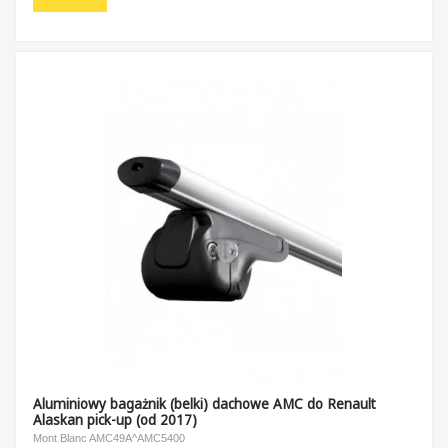
Aluminiowy bagażnik (belki) dachowe AMC do Renault
Alaskan pick-up (od 2017)
Mont Blanc AMC49A^AMC5400