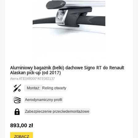
Aluminiowy bagażnik (belki) dachowe Signo RT do Renault
Alaskan pick-up (od 2017)
Atera ATE048000^ATE082137
Montaż:
Reling otwarty
Aerodynamiczny profil
Zabezpieczenie przeciwdemontażowe
893,00 zł
ZOBACZ