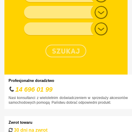
Audi
Generacja
BMW
Chevrolet
Typ nadwozia
Chrysler
Citroen
Cupra
Dacia
Daewoo
Dodge
Profesjonalne doradztwo
DS
14 696 01 99
Fiat
Nasi konsultanci z wieloletnim doświadczeniem w sprzedaży akcesoriów
samochodowych pomogą Państwu dobrać odpowiedni produkt.
Ford
Honda
Zwrot towaru
Hyundai
30 dni na zwrot