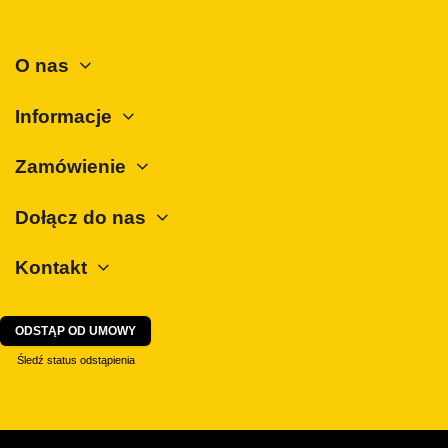
Mitsubishi
Nissan
O nas
Opel
Peugeot
Informacje
Polestar
Zamówienie
Porsche
Renault
Dołącz do nas
Rover
Kontakt
SAAB
Seat
Skoda
ODSTĄP OD UMOWY
SsangYong
Śledź status odstąpienia
Subaru
Suzuki