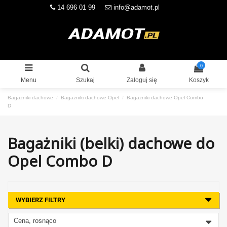
14 696 01 99
info@adamot.pl
0
Menu
Szukaj
Zaloguj się
Koszyk
Bagażniki dachowe
Bagażniki dachowe Opel
Bagażniki dachowe Opel Combo
D
Bagażniki (belki) dachowe do
Opel Combo D
WYBIERZ FILTRY
Cena, rosnąco