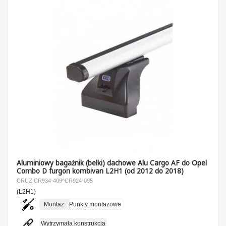
Aluminiowy bagażnik (belki) dachowe Alu Cargo AF do Opel
Combo D furgon kombivan L2H1 (od 2012 do 2018)
CRUZ CR934-409^CR924-095
(L2H1)
Montaż:
Punkty montażowe
Wytrzymała konstrukcja