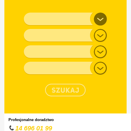
Marka pojazdu
Model
Generacja
Typ nadwozia
Profesjonalne doradztwo
14 696 01 99