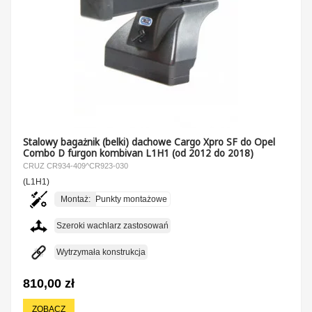
Stalowy bagażnik (belki) dachowe Cargo Xpro SF do Opel
Combo D furgon kombivan L1H1 (od 2012 do 2018)
CRUZ CR934-409^CR923-030
(L1H1)
Montaż:
Punkty montażowe
Szeroki wachlarz zastosowań
Wytrzymała konstrukcja
810,00 zł
ZOBACZ