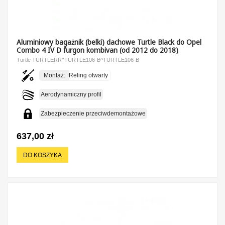
Aluminiowy bagażnik (belki) dachowe Turtle Black do Opel
Combo 4 IV D furgon kombivan (od 2012 do 2018)
Turtle TURTLERR^TURTLE106-B^TURTLE106-B
Montaż:
Reling otwarty
Aerodynamiczny profil
Zabezpieczenie przeciwdemontażowe
637,00 zł
DO KOSZYKA