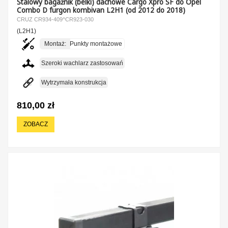
Stalowy bagażnik (belki) dachowe Cargo Xpro SF do Opel
Combo D furgon kombivan L2H1 (od 2012 do 2018)
CRUZ CR934-409^CR923-030
(L2H1)
Montaż:
Punkty montażowe
Szeroki wachlarz zastosowań
Wytrzymała konstrukcja
810,00 zł
ZOBACZ