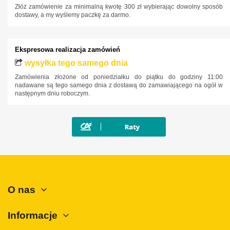
Złóż zamówienie za minimalną kwotę 300 zł wybierając dowolny sposób
Kia
dostawy, a my wyślemy paczkę za darmo.
Lancia
Land Rover
Ekspresowa realizacja zamówień
Lexus
wysyłka tego samego dnia
Zamówienia złożone od poniedziałku do piątku do godziny 11:00
MAN
nadawane są tego samego dnia z dostawą do zamawiającego na ogół w
następnym dniu roboczym.
Maxus
Mazda
Mercedes-Benz
Mini
Mitsubishi
Nissan
O nas
Opel
Peugeot
Informacje
Polestar