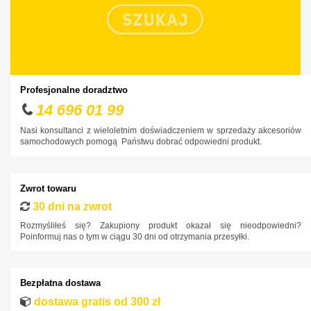
Cupra
Dacia
Daewoo
Dodge
Profesjonalne doradztwo
DS
14 696 01 99
Fiat
Nasi konsultanci z wieloletnim doświadczeniem w sprzedaży akcesoriów
samochodowych pomogą Państwu dobrać odpowiedni produkt.
Ford
Honda
Zwrot towaru
Hyundai
30 dni na zwrot
Infiniti
Rozmyśliłeś się? Zakupiony produkt okazał się nieodpowiedni?
Poinformuj nas o tym w ciągu 30 dni od otrzymania przesyłki.
Isuzu
Iveco
Bezpłatna dostawa
Jaguar
dostawa gratis od 300 zł
Jeep