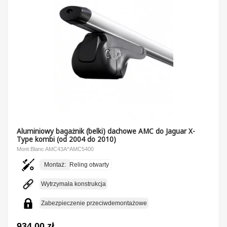
Aluminiowy bagażnik (belki) dachowe AMC do Jaguar X-
Type kombi (od 2004 do 2010)
Mont Blanc AMC43A^AMC5400
Montaż:
Reling otwarty
Wytrzymała konstrukcja
Zabezpieczenie przeciwdemontażowe
934,00 zł