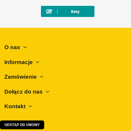
Mazda
Mercedes-Benz
Mini
Mitsubishi
Nissan
O nas
Opel
Peugeot
Informacje
Polestar
Zamówienie
Porsche
Renault
Dołącz do nas
Rover
Kontakt
SAAB
Seat
Skoda
ODSTĄP OD UMOWY