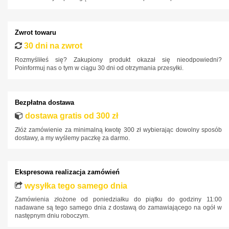
Ford
Honda
Zwrot towaru
Hyundai
30 dni na zwrot
Infiniti
Rozmyśliłeś się? Zakupiony produkt okazał się nieodpowiedni?
Poinformuj nas o tym w ciągu 30 dni od otrzymania przesyłki.
Isuzu
Iveco
Bezpłatna dostawa
Jaguar
dostawa gratis od 300 zł
Jeep
Złóż zamówienie za minimalną kwotę 300 zł wybierając dowolny sposób
Kia
dostawy, a my wyślemy paczkę za darmo.
Lancia
Land Rover
Ekspresowa realizacja zamówień
Lexus
wysyłka tego samego dnia
Zamówienia złożone od poniedziałku do piątku do godziny 11:00
MAN
nadawane są tego samego dnia z dostawą do zamawiającego na ogół w
następnym dniu roboczym.
Maxus