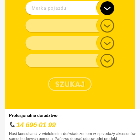
Marka pojazdu
Alfa Romeo
Model
Audi
Generacja
BMW
Chevrolet
Typ nadwozia
Chrysler
Citroen
Cupra
Dacia
Daewoo
Dodge
Profesjonalne doradztwo
DS
14 696 01 99
Fiat
Nasi konsultanci z wieloletnim doświadczeniem w sprzedaży akcesoriów
samochodowych pomogą Państwu dobrać odpowiedni produkt.