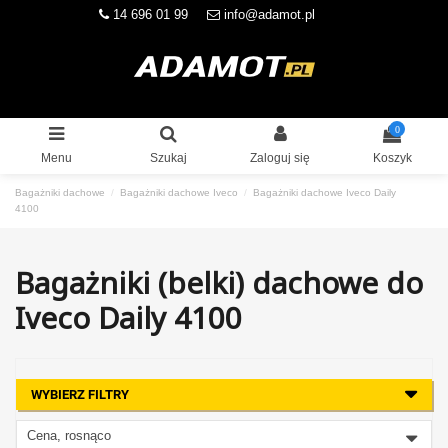
14 696 01 99
info@adamot.pl
0
Menu
Szukaj
Zaloguj się
Koszyk
Bagażniki dachowe
Bagażniki dachowe Iveco
Bagażniki dachowe Iveco Daily
4100
Bagażniki (belki) dachowe do
Iveco Daily 4100
WYBIERZ FILTRY
Cena, rosnąco