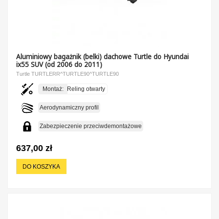
Aluminiowy bagażnik (belki) dachowe Turtle do Hyundai
ix55 SUV (od 2006 do 2011)
Turtle TURTLERR^TURTLE90^TURTLE90
Montaż:
Reling otwarty
Aerodynamiczny profil
Zabezpieczenie przeciwdemontażowe
637,00 zł
DO KOSZYKA