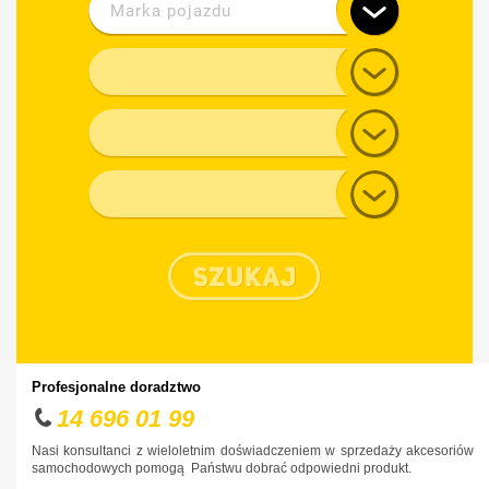
Marka pojazdu
Alfa Romeo
Model
Audi
Generacja
BMW
Chevrolet
Typ nadwozia
Chrysler
Citroen
Cupra
Dacia
Daewoo
Dodge
Profesjonalne doradztwo
DS
14 696 01 99
Fiat
Nasi konsultanci z wieloletnim doświadczeniem w sprzedaży akcesoriów
samochodowych pomogą Państwu dobrać odpowiedni produkt.
Ford