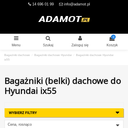
14 696 01 99
info@adamot.pl
0
Menu
Szukaj
Zaloguj się
Koszyk
Bagażniki dachowe
Bagażniki dachowe Hyundai
Bagażniki dachowe Hyundai
ix55
Bagażniki (belki) dachowe do
Hyundai ix55
WYBIERZ FILTRY
Cena, rosnąco