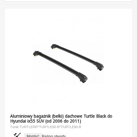
Aluminiowy bagażnik (belki) dachowe Turtle Black do
Hyundai ix55 SUV (od 2006 do 2011)
Turtle TURTLERR^TURTLE90-B^TURTLE90-B
Montaż:
Reling otwarty