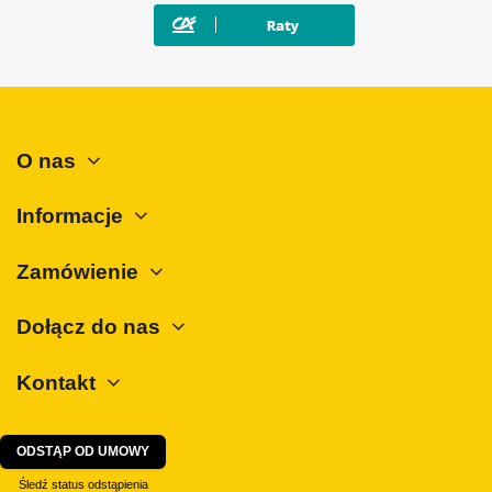
Mercedes-Benz
Mini
Mitsubishi
Nissan
O nas
Opel
Peugeot
Informacje
Polestar
Zamówienie
Porsche
Renault
Dołącz do nas
Rover
Kontakt
SAAB
Seat
Skoda
ODSTĄP OD UMOWY
SsangYong
Śledź status odstąpienia