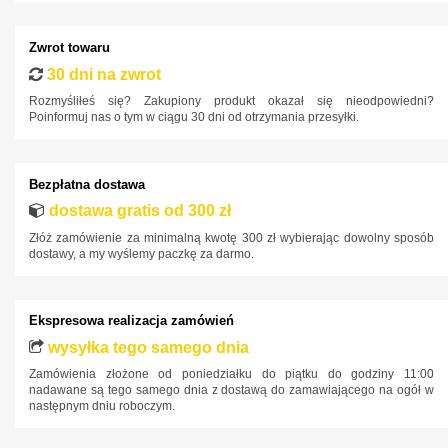
Honda
Zwrot towaru
Hyundai
30 dni na zwrot
Infiniti
Rozmyśliłeś się? Zakupiony produkt okazał się nieodpowiedni?
Poinformuj nas o tym w ciągu 30 dni od otrzymania przesyłki.
Isuzu
Iveco
Bezpłatna dostawa
Jaguar
dostawa gratis od 300 zł
Jeep
Złóż zamówienie za minimalną kwotę 300 zł wybierając dowolny sposób
Kia
dostawy, a my wyślemy paczkę za darmo.
Lancia
Land Rover
Ekspresowa realizacja zamówień
Lexus
wysyłka tego samego dnia
Zamówienia złożone od poniedziałku do piątku do godziny 11:00
MAN
nadawane są tego samego dnia z dostawą do zamawiającego na ogół w
następnym dniu roboczym.
Maxus
Mazda