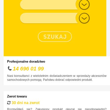
Generacja
BMW
Chevrolet
Typ nadwozia
Chrysler
Citroen
Cupra
Dacia
Daewoo
Dodge
Profesjonalne doradztwo
DS
14 696 01 99
Fiat
Nasi konsultanci z wieloletnim doświadczeniem w sprzedaży akcesoriów
samochodowych pomogą Państwu dobrać odpowiedni produkt.
Ford
Honda
Zwrot towaru
Hyundai
30 dni na zwrot
Infiniti
Rozmyśliłeś się? Zakupiony produkt okazał się nieodpowiedni?