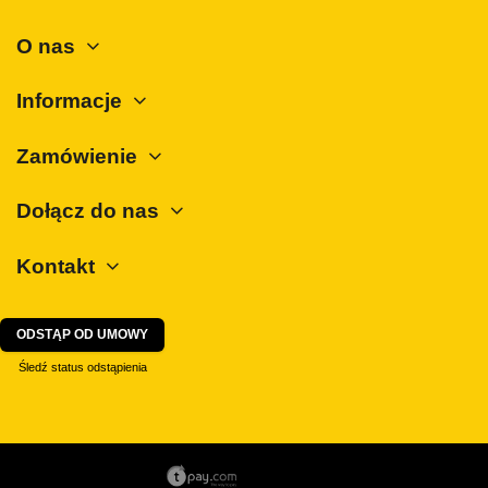
Nissan
O nas
Opel
Peugeot
Informacje
Polestar
Zamówienie
Porsche
Renault
Dołącz do nas
Rover
Kontakt
SAAB
Seat
Skoda
ODSTĄP OD UMOWY
SsangYong
Śledź status odstąpienia
Subaru
Suzuki
Tesla