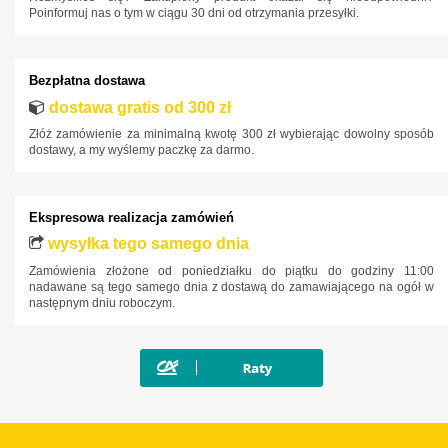
Poinformuj nas o tym w ciągu 30 dni od otrzymania przesyłki.
Isuzu
Iveco
Bezpłatna dostawa
Jaguar
dostawa gratis od 300 zł
Jeep
Złóż zamówienie za minimalną kwotę 300 zł wybierając dowolny sposób
Kia
dostawy, a my wyślemy paczkę za darmo.
Lancia
Land Rover
Ekspresowa realizacja zamówień
Lexus
wysyłka tego samego dnia
Zamówienia złożone od poniedziałku do piątku do godziny 11:00
MAN
nadawane są tego samego dnia z dostawą do zamawiającego na ogół w
następnym dniu roboczym.
Maxus
Mazda
Mercedes-Benz
Mini
Mitsubishi