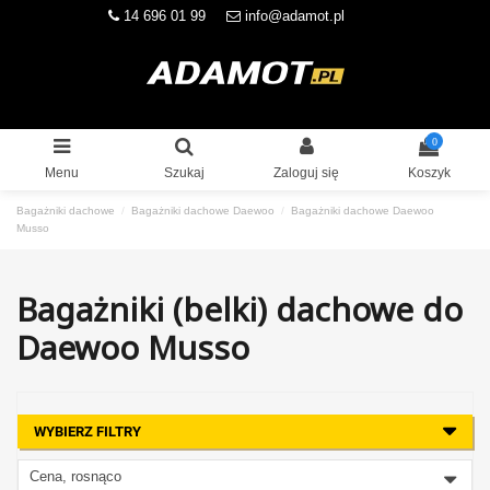
14 696 01 99
info@adamot.pl
0
Menu
Szukaj
Zaloguj się
Koszyk
Bagażniki dachowe
Bagażniki dachowe Daewoo
Bagażniki dachowe Daewoo
Musso
Bagażniki (belki) dachowe do
Daewoo Musso
WYBIERZ FILTRY
Cena, rosnąco