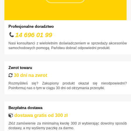
Dacia
Daewoo
Dodge
Profesjonalne doradztwo
DS
14 696 01 99
Fiat
Nasi konsultanci z wieloletnim doświadczeniem w sprzedaży akcesoriów
samochodowych pomogą Państwu dobrać odpowiedni produkt.
Ford
Honda
Zwrot towaru
Hyundai
30 dni na zwrot
Infiniti
Rozmyśliłeś się? Zakupiony produkt okazał się nieodpowiedni?
Poinformuj nas o tym w ciągu 30 dni od otrzymania przesyłki.
Isuzu
Iveco
Bezpłatna dostawa
Jaguar
dostawa gratis od 300 zł
Jeep
Złóż zamówienie za minimalną kwotę 300 zł wybierając dowolny sposób
Kia
dostawy, a my wyślemy paczkę za darmo.