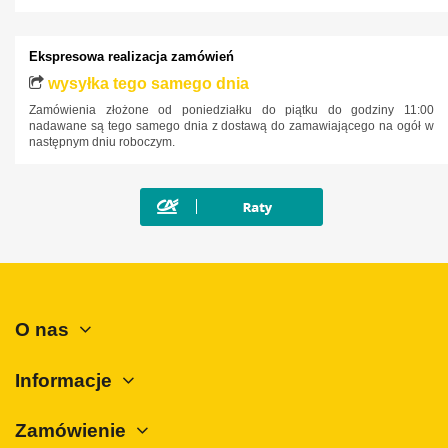
Lancia
Land Rover
Ekspresowa realizacja zamówień
Lexus
wysyłka tego samego dnia
Zamówienia złożone od poniedziałku do piątku do godziny 11:00
MAN
nadawane są tego samego dnia z dostawą do zamawiającego na ogół w
następnym dniu roboczym.
Maxus
Mazda
Mercedes-Benz
Mini
Mitsubishi
Nissan
O nas
Opel
Peugeot
Informacje
Polestar
Zamówienie
Porsche