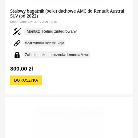
Stalowy bagażnik (belki) dachowe AMC do Renault Austral
SUV (od 2022)
Mont Blanc AMC49S^AMC5416
Montaż:
Reling zintegrowany
Wytrzymała konstrukcja
Zabezpieczenie przeciwdemontażowe
800,00 zł
DO KOSZYKA