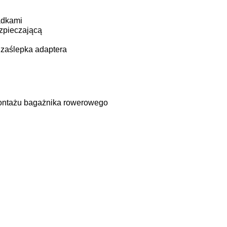
adkami
zpieczającą
i zaślepka adaptera
montażu bagażnika rowerowego