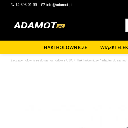
14 696 01 99
info@adamot.pl
HAKI HOLOWNICZE
WIĄZKI ELE
Zaczepy holownicze do samochodów z USA
Hak holowniczy / adapter do samoc