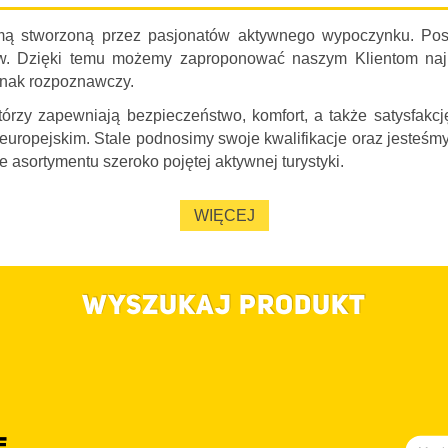
mą stworzoną przez pasjonatów aktywnego wypoczynku. Posi
w. Dzięki temu możemy zaproponować naszym Klientom najko
 znak rozpoznawczy.
rzy zapewniają bezpieczeństwo, komfort, a także satysfakcję
europejskim. Stale podnosimy swoje kwalifikacje oraz jesteśm
asortymentu szeroko pojętej aktywnej turystyki.
nas priorytet, dlatego rekomendujemy wykonanie montażu nasz
WIĘCEJ
ie służymy wsparciem:
14 696 01 99
.
nego salonu przy ul. Przemysłowej 10, w którym można zapoz
upie jest możliwość skorzystania z usługi montażu bagażnika 
WYSZUKAJ PRODUKT
E