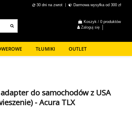
30 dni na zwrot
Darmowa wysyłka od 300 zł
Koszyk
/
0 produktów
Zaloguj się
ROWEROWE
TŁUMIKI
OUTLET
/ adapter do samochodów z USA
ieszenie) - Acura TLX