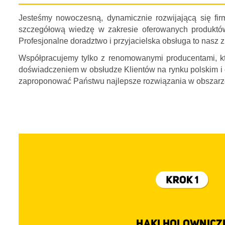
Jesteśmy nowoczesną, dynamicznie rozwijającą się fir
szczegółową wiedzę w zakresie oferowanych produktó
Profesjonalne doradztwo i przyjacielska obsługa to nasz
Współpracujemy tylko z renomowanymi producentami, któ
doświadczeniem w obsłudze Klientów na rynku polskim i 
zaproponować Państwu najlepsze rozwiązania w obszarze 
Wysoka jakość obsługi oraz satysfakcja z zakupu to dla 
Jeśli jednak chcą to Państwo zrobić samodzielnie, chętn
Klientów z Tarnowa i okolic zapraszamy do autoryzowa
doradztwa naszych sympatycznych konsultantów. Przy zak
ustalenia terminu:
14 696 01 99
lub
info@adamot.pl
)
HAKI HOLOWNICZ