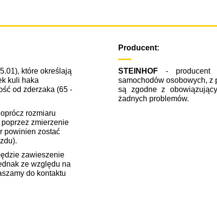
Producent:
01), które określają
STEINHOF
- producent w
ek kuli haka
samochodów osobowych, z p
ść od zderzaka (65 -
są zgodne z obowiązującym
żadnych problemów.
oprócz rozmiaru
 poprzez zmierzenie
ar powinien zostać
zdu).
ędzie zawieszenie
ednak ze względu na
aszamy do kontaktu