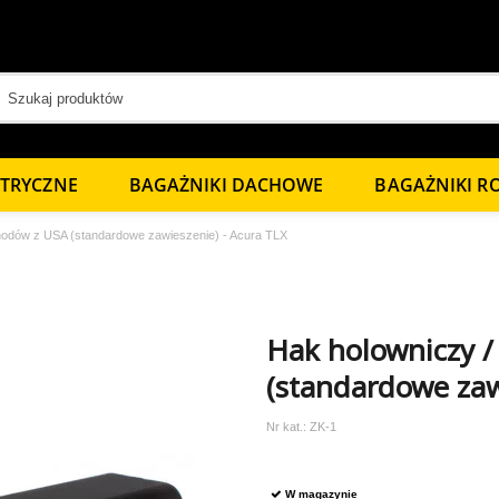
KTRYCZNE
BAGAŻNIKI DACHOWE
BAGAŻNIKI 
hodów z USA (standardowe zawieszenie) - Acura TLX
Hak holowniczy 
(standardowe zaw
Nr kat.:
ZK-1
W magazynie