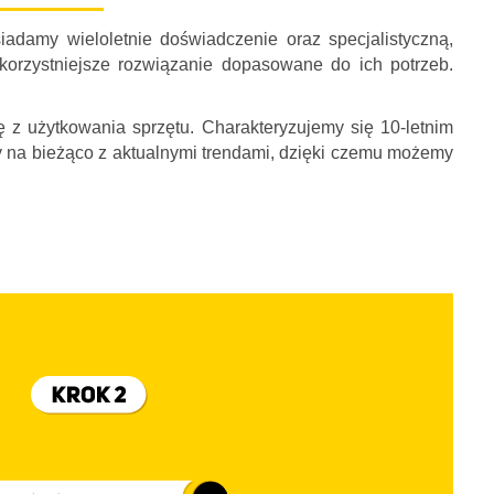
adamy wieloletnie doświadczenie oraz specjalistyczną,
rzystniejsze rozwiązanie dopasowane do ich potrzeb.
 z użytkowania sprzętu. Charakteryzujemy się 10-letnim
y na bieżąco z aktualnymi trendami, dzięki czemu możemy
ych produktów np. haków holowniczych u profesjonalistów.
nać się z asortymentem i skorzystać z profesjonalnego
(prosimy o wcześniejsze zgłoszenie takiej prośby w celu