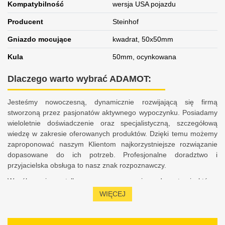
Kompatybilność
wersja USA pojazdu
Producent
Steinhof
Gniazdo mocujące
kwadrat, 50x50mm
Kula
50mm, ocynkowana
Dlaczego warto wybrać ADAMOT:
Jesteśmy nowoczesną, dynamicznie rozwijającą się firmą
stworzoną przez pasjonatów aktywnego wypoczynku. Posiadamy
wieloletnie doświadczenie oraz specjalistyczną, szczegółową
wiedzę w zakresie oferowanych produktów. Dzięki temu możemy
zaproponować naszym Klientom najkorzystniejsze rozwiązanie
dopasowane do ich potrzeb. Profesjonalne doradztwo i
przyjacielska obsługa to nasz znak rozpoznawczy.
Współpracujemy tylko z renomowanymi producentami, którzy
zapewniają bezpieczeństwo, komfort, a także satysfakcję z
WIĘCEJ
użytkowania sprzętu. Charakteryzujemy się 10-letnim
doświadczeniem w obsłudze Klientów na rynku polskim i
europejskim. Stale podnosimy swoje kwalifikacje oraz jesteśmy na