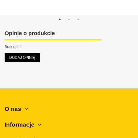
MAN
Maxus
Mazda
Mercedes-Benz
Opinie o produkcie
Mini
Brak opini
Mitsubishi
DODAJ OPINIĘ
Nissan
Opel
Peugeot
Polestar
Porsche
O nas
Renault
Rover
Informacje
SAAB