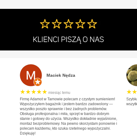
DS
Fiat
Ford
Honda
Hyundai
Infiniti
Isuzu
Iveco
Maciek Nędza
Jaguar
★★★★★
Jeep
★
miesiąc temu
Firmę Adamot w Tarnowie polecam z czystym sumieniem!
Szybk
Kia
Wypożyczyłem bagażnik i jestem bardzo zadowolony —
wszyt
wszystko poszło sprawnie i bez żadnych problemów.
Lancia
Obsługa profesjonalna i miła, sprzęt w bardzo dobrym
stanie i gotowy do użycia. Wszystko dokładnie wyjaśnione,
Land Rover
montaż bezproblemowy. Na pewno skorzystam ponownie i
polecam każdemu, kto szuka rzetelnego wypożyczalni.
Lexus
Dziękuję!