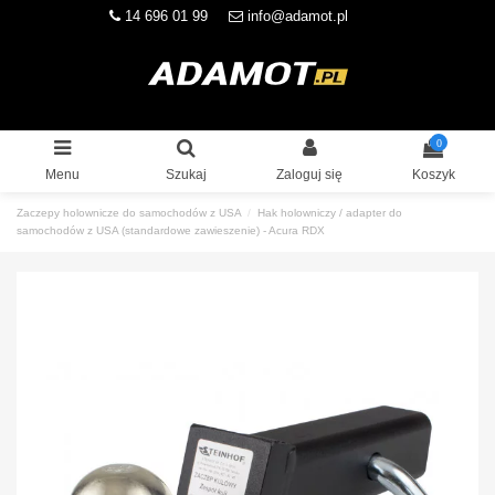
14 696 01 99
info@adamot.pl
0
Menu
Szukaj
Zaloguj się
Koszyk
Zaczepy holownicze do samochodów z USA
Hak holowniczy / adapter do
samochodów z USA (standardowe zawieszenie) - Acura RDX