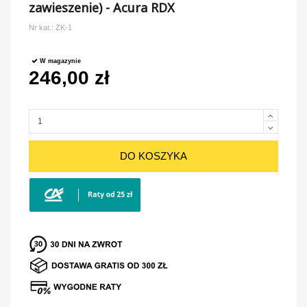
zawieszenie) - Acura RDX
Nr kat.:
ZK-1
W magazynie
246,00 zł
DO KOSZYKA