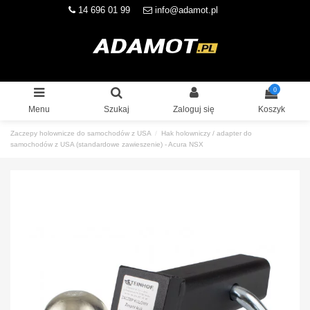
14 696 01 99
info@adamot.pl
0
Menu
Szukaj
Zaloguj się
Koszyk
Zaczepy holownicze do samochodów z USA
Hak holowniczy / adapter do
samochodów z USA (standardowe zawieszenie) - Acura NSX