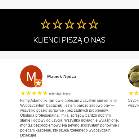
Maciek Nędza
★★★★★
★
miesiąc temu
Firmę Adamot w Tarnowie polecam z czystym sumieniem!
Szybk
Wypożyczyłem bagażnik i jestem bardzo zadowolony —
wszyt
wszystko poszło sprawnie i bez żadnych problemów.
Obsługa profesjonalna i miła, sprzęt w bardzo dobrym
stanie i gotowy do użycia. Wszystko dokładnie wyjaśnione,
montaż bezproblemowy. Na pewno skorzystam ponownie i
polecam każdemu, kto szuka rzetelnego wypożyczalni.
Dziękuję!