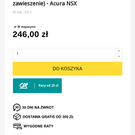
zawieszenie) - Acura NSX
Nr kat.:
ZK-1
W magazynie
246,00 zł
DO KOSZYKA