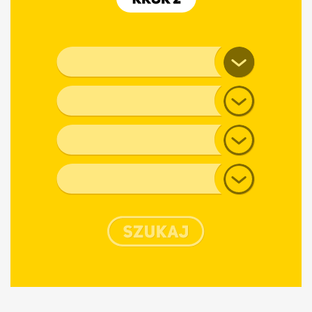
Wychodząc naprzeciw potrzebom naszych Klientów oferujemy
możliwość wypożyczenia akcesoriów do przewozu sprzętu
rowerowego, wodnego, narciarskiego, a także boksów
umożliwiających transport dodatkowego bagażu. Dzięki tej
Marka pojazdu
usłudze Klient nie musi martwić się o miejsce do przechowywania
tego typu sprzętu oraz może wypróbować go przed zakupem.
Więcej informacji znajdziesz tutaj:
WYPOŻYCZALNIA
.
Model
Generacja
Typ nadwozia