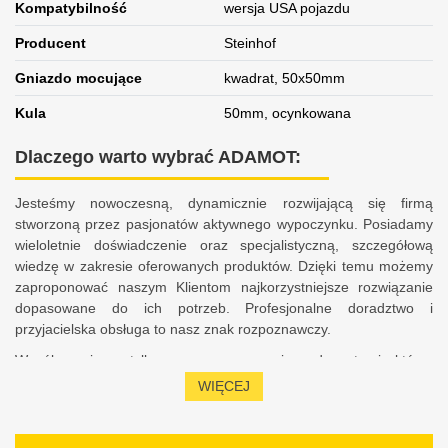
Kompatybilność
wersja USA pojazdu
Producent
Steinhof
Gniazdo mocujące
kwadrat, 50x50mm
Kula
50mm, ocynkowana
Dlaczego warto wybrać ADAMOT:
Jesteśmy nowoczesną, dynamicznie rozwijającą się firmą
stworzoną przez pasjonatów aktywnego wypoczynku. Posiadamy
wieloletnie doświadczenie oraz specjalistyczną, szczegółową
wiedzę w zakresie oferowanych produktów. Dzięki temu możemy
zaproponować naszym Klientom najkorzystniejsze rozwiązanie
dopasowane do ich potrzeb. Profesjonalne doradztwo i
przyjacielska obsługa to nasz znak rozpoznawczy.
Współpracujemy tylko z renomowanymi producentami, którzy
zapewniają bezpieczeństwo, komfort, a także satysfakcję z
WIĘCEJ
użytkowania sprzętu. Charakteryzujemy się 10-letnim
doświadczeniem w obsłudze Klientów na rynku polskim i
europejskim. Stale podnosimy swoje kwalifikacje oraz jesteśmy na