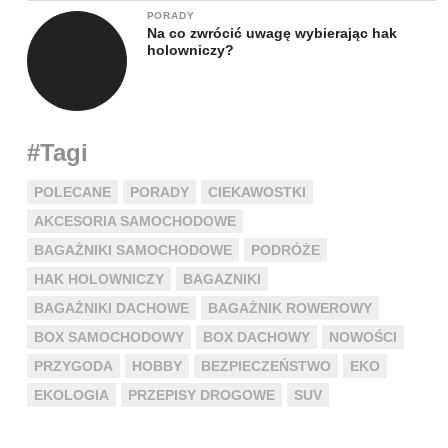
PORADY
Na co zwrócić uwagę wybierając hak
holowniczy?
#Tagi
POLECANE
PORADY
CIEKAWOSTKI
AKCESORIA SAMOCHODOWE
BAGAŻNIKI SAMOCHODOWE
PODRÓŻE
HAK HOLOWNICZY
BAGAZNIKI
BAGAŻNIKI DACHOWE
BAGAŻNIK ROWEROWY
BOX SAMOCHODOWY
BOX DACHOWY
NOWOŚCI
PRZYGODA
HOBBY
BEZPIECZEŃSTWO
EKO
EKOLOGIA
PRZEPISY DROGOWE
SUV