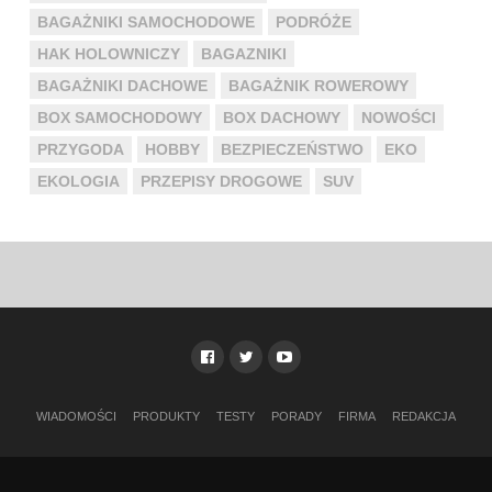
BAGAŻNIKI SAMOCHODOWE
PODRÓŻE
HAK HOLOWNICZY
BAGAZNIKI
BAGAŻNIKI DACHOWE
BAGAŻNIK ROWEROWY
BOX SAMOCHODOWY
BOX DACHOWY
NOWOŚCI
PRZYGODA
HOBBY
BEZPIECZEŃSTWO
EKO
EKOLOGIA
PRZEPISY DROGOWE
SUV
WIADOMOŚCI
PRODUKTY
TESTY
PORADY
FIRMA
REDAKCJA