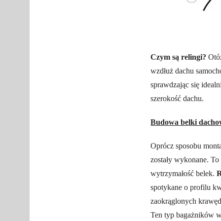
Czym są relingi?
Otóż
wzdłuż dachu samochod
sprawdzając się idea
szerokość dachu.
Budowa belki dacho
Oprócz sposobu montażu
zostały wykonane. To 
wytrzymałość belek.
R
spotykane o profilu k
zaokrąglonych krawęd
Ten typ bagażników w