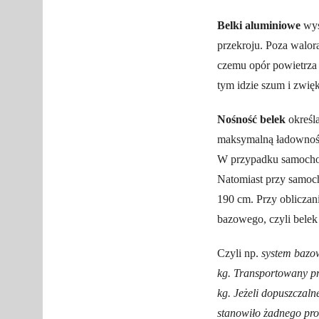
Belki aluminiowe
wys
przekroju. Poza walor
czemu opór powietrza 
tym idzie szum i zwię
Nośność belek
określa
maksymalną ładowność
W przypadku samochod
Natomiast przy samoch
190 cm. Przy oblicza
bazowego, czyli bele
Czyli np.
system bazo
kg. Transportowany pr
kg. Jeżeli dopuszczal
stanowiło żadnego pr