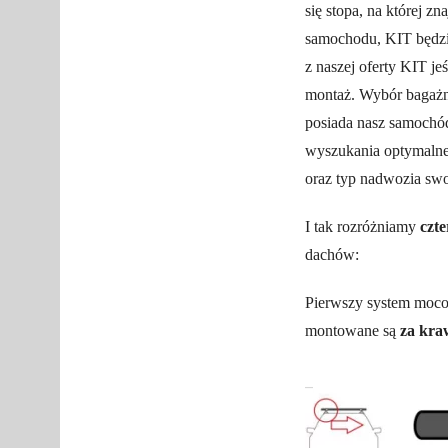
się stopa, na której z
samochodu, KIT będzi
z naszej oferty KIT je
montaż. Wybór bagażni
posiada nasz samochó
wyszukania optymalne
oraz typ nadwozia sw
I tak rozróżniamy
czt
dachów:
Pierwszy system moc
montowane są
za kra