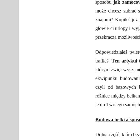
sposobu
jak zamoco
może chcesz zabrać
znajomi? Kupiłeś już
głowie ci urlopy i wyj
przekracza możliwoś
Odpowiedziałeś twier
trafiłeś.
Ten artykuł
t
którym zwiększysz mo
ekwipunku budowanie
czyli od bazowych 
różnice między belka
je do Twojego samoch
Budowa belki a spo
Dolna część, która be