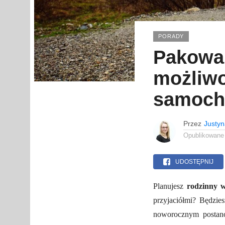
PORADY
Pakowan
możliwo
samoch
Przez
Justy
Opublikowane
UDOSTĘPNIJ
Planujesz
rodzinny 
przyjaciółmi? Będzie
noworocznym postano