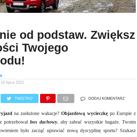
ie od podstaw. Zwiększ
ści Twojego
odu!
na
10 lipca 2021
TWEETNIJ
DODAJ KOMENTARZ
wyjazd
na zasłużone wakacje?
Objazdową wycieczkę
po Europie z
sz potrzebował
box dachowy
, aby zabrać wszystkie bagaże. Twoim
wieniem było zacząć uprawiać nową dyscyplinę sportu? Szukasz