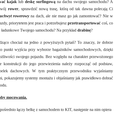
wać kajak
lub
deskę surfingową
na dachu swojego samochodu? A
 swój
rower
, sprawdzić nową trasę, którą od tak dawna polecają Ci
uchwyt rowerowy
na dach, ale nie masz go jak zamontować? Nie w
azdy, priorytetem jest praca i potrzebujesz
przetransportować
coś, co
ci ładunkowe Twojego samochodu? Na przykład
drabinę
?
dząco chociaż na jedno z powyższych pytań? To znaczy, że dobrze
o punkt wyjścia przy wyborze bagażników samochodowych, dzięki
żliwości swojego pojazdu. Bez względu na charakter przewożonego
 konstrukcji do jego przewiezienia należy rozpocząć od podstaw,
belek dachowych. W tym praktycznym przewodniku wyjaśniamy
mi, pokazujemy systemy montażu i objaśniamy jak prawidłowo dobrać
odu.
soby mocowania.
zpośrednio łączy belkę z samochodem to KIT, następnie na nim opiera