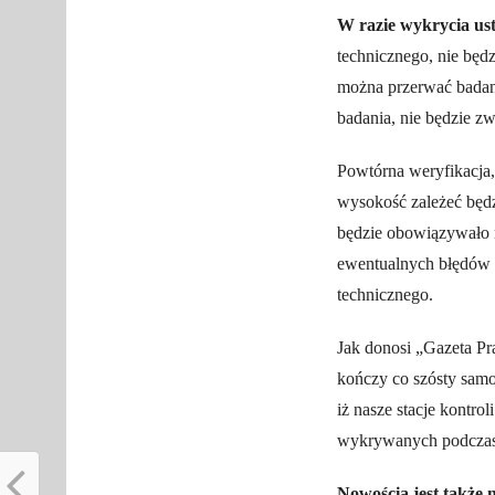
W razie wykrycia ust
technicznego, nie będz
można przerwać badan
badania, nie będzie z
Powtórna weryfikacja, 
wysokość zależeć będzi
będzie obowiązywało n
ewentualnych błędów 
technicznego.
Jak donosi „Gazeta P
kończy co szósty samo
iż nasze stacje kontro
wykrywanych podczas
Nowością jest także 