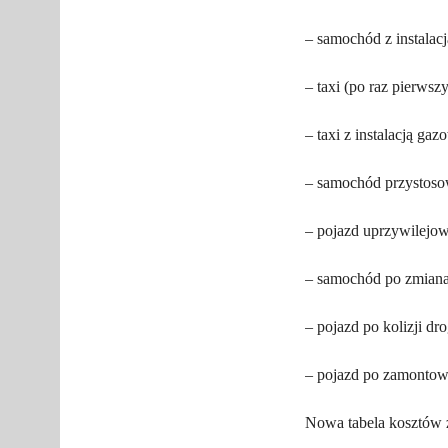
– samochód z instalac
– taxi (po raz pierwszy
– taxi z instalacją ga
– samochód przystoso
– pojazd uprzywilejow
– samochód po zmiana
– pojazd po kolizji d
– pojazd po zamontow
Nowa tabela kosztów 