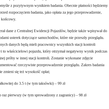
domyśle z pozytywnym wynikiem badania. Obecnie płatności będziemy
rzed rozpoczęciem badania, jako opłata za jego przeprowadzenie,
k końcowy.
erał dane z Centralnej Ewidencji Pojazdów, będzie także wpisywał do
 kodami usterek dotyczące samochodów, które nie przeszły przeglądu.
ch danych będą mieli pracownicy wszystkich stacji kontroli
i to właścicielowi pojazdu, który otrzymał negatywny wynik podczas
jnej próby w innej stacji kontroli. Zostanie wykonane zdjęcie
mentować rzeczywiste przeprowadzenie przeglądu. Zakres badania
ie zmieni się też wysokość opłat;
łkowitej do 3.5 t (w tym taksówki) – 99 zł
o raz pierwszy (w tym sprowadzony z zagranicy) – 98 zł