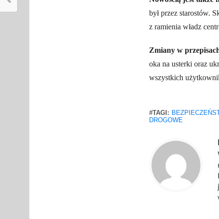
był przez starostów. 
z ramienia władz cent
Zmiany w przepisac
oka na usterki oraz u
wszystkich użytkown
#TAGI:
BEZPIECZEŃS
DROGOWE