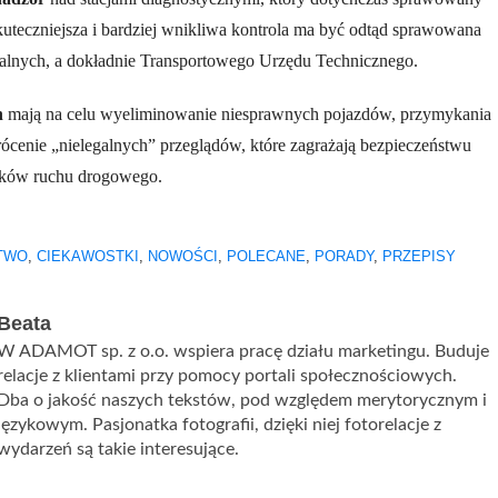
Skuteczniejsza i bardziej wnikliwa kontrola ma być odtąd sprawowana
ralnych, a dokładnie Transportowego Urzędu Technicznego.
h
mają na celu wyeliminowanie niesprawnych pojazdów, przymykania
krócenie „nielegalnych” przeglądów, które zagrażają bezpieczeństwu
ików ruchu drogowego.
TWO
,
CIEKAWOSTKI
,
NOWOŚCI
,
POLECANE
,
PORADY
,
PRZEPISY
Beata
W ADAMOT sp. z o.o. wspiera pracę działu marketingu. Buduje
relacje z klientami przy pomocy portali społecznościowych.
Dba o jakość naszych tekstów, pod względem merytorycznym i
językowym. Pasjonatka fotografii, dzięki niej fotorelacje z
wydarzeń są takie interesujące.