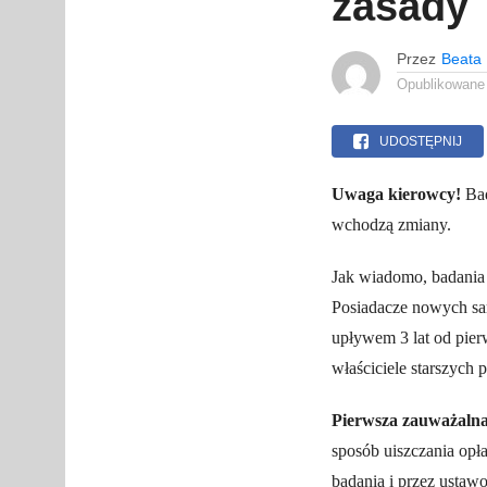
zasady
Przez
Beata
Opublikowane
UDOSTĘPNIJ
Uwaga kierowcy!
Bad
wchodzą zmiany.
Jak wiadomo, badania
Posiadacze nowych s
upływem 3 lat od pier
właściciele starszych
Pierwsza zauważalna
sposób uiszczania opł
badania i przez ustaw