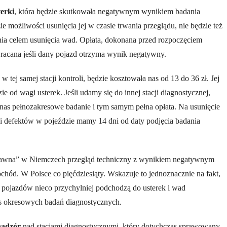
erki
, która będzie skutkowała negatywnym wynikiem badania
ie możliwości usunięcia jej w czasie trwania przeglądu, nie będzie też
ia celem usunięcia wad. Opłata, dokonana przed rozpoczęciem
wracana jeśli dany pojazd otrzyma wynik negatywny.
w tej samej stacji kontroli, będzie kosztowała nas od 13 do 36 zł. Jej
e od wagi usterek. Jeśli udamy się do innej stacji diagnostycznej,
as pełnozakresowe badanie i tym samym pełna opłata. Na usunięcie
i defektów w pojeździe mamy 14 dni od daty podjęcia badania
rawna” w Niemczech przegląd techniczny z wynikiem negatywnym
chód. W Polsce co pięćdziesiąty. Wskazuje to jednoznacznie na fakt,
li pojazdów nieco przychylniej podchodzą do usterek i wad
 okresowych badań diagnostycznych.
nadzór
nad stacjami diagnostycznymi, który dotychczas sprawowany