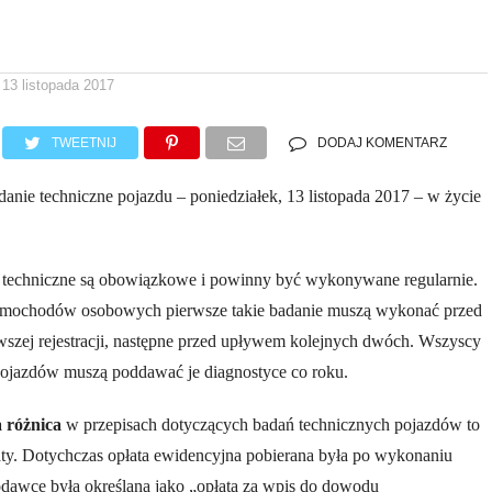
13 listopada 2017
TWEETNIJ
DODAJ KOMENTARZ
anie techniczne pojazdu – poniedziałek, 13 listopada 2017 – w życie
 techniczne są obowiązkowe i powinny być wykonywane regularnie.
amochodów osobowych pierwsze takie badanie muszą wykonać przed
wszej rejestracji, następne przed upływem kolejnych dwóch. Wszyscy
 pojazdów muszą poddawać je diagnostyce co roku.
 różnica
w przepisach dotyczących badań technicznych pojazdów to
aty. Dotychczas opłata ewidencyjna pobierana była po wykonaniu
odawcę była określana jako „opłata za wpis do dowodu