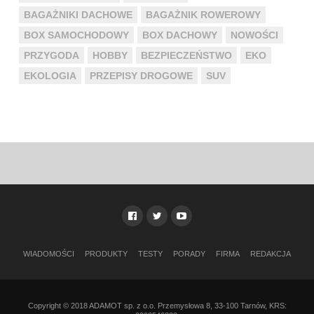
BAGAŻNIKI DACHOWE
BAGAŻNIK ROWEROWY
BOX SAMOCHODOWY
BOX DACHOWY
NOWOŚCI
PRZYGODA
HOBBY
BEZPIECZEŃSTWO
EKO
EKOLOGIA
PRZEPISY DROGOWE
SUV
WIADOMOŚCI
PRODUKTY
TESTY
PORADY
FIRMA
REDAKCJA
Copyright © 2018 ADAMOT sp. z o.o. Przemysłowa 8, 33-100 Tarnów, KRS: