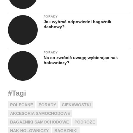
PORADY
Jak wybrać odpowiedni bagażnik
dachowy?
PORADY
Na co zwrócić uwagę wybierając hak
holowniczy?
#Tagi
POLECANE
PORADY
CIEKAWOSTKI
AKCESORIA SAMOCHODOWE
BAGAŻNIKI SAMOCHODOWE
PODRÓŻE
HAK HOLOWNICZY
BAGAZNIKI