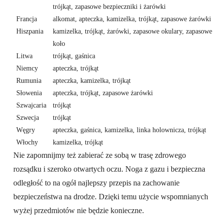
trójkąt, zapasowe bezpieczniki i żarówki
Francja
alkomat, apteczka, kamizelka, trójkąt, zapasowe żarówki
Hiszpania
kamizelka, trójkąt, żarówki, zapasowe okulary, zapasowe
koło
Litwa
trójkąt, gaśnica
Niemcy
apteczka, trójkąt
Rumunia
apteczka, kamizelka, trójkąt
Słowenia
apteczka, trójkąt, zapasowe żarówki
Szwajcaria
trójkąt
Szwecja
trójkąt
Węgry
apteczka, gaśnica, kamizelka, linka holownicza, trójkąt
Włochy
kamizelka, trójkąt
Nie zapomnijmy też zabierać ze sobą w trasę zdrowego
rozsądku i szeroko otwartych oczu. Noga z gazu i bezpieczna
odległość to na ogół najlepszy przepis na zachowanie
bezpieczeństwa na drodze. Dzięki temu użycie wspomnianych
wyżej przedmiotów nie będzie konieczne.