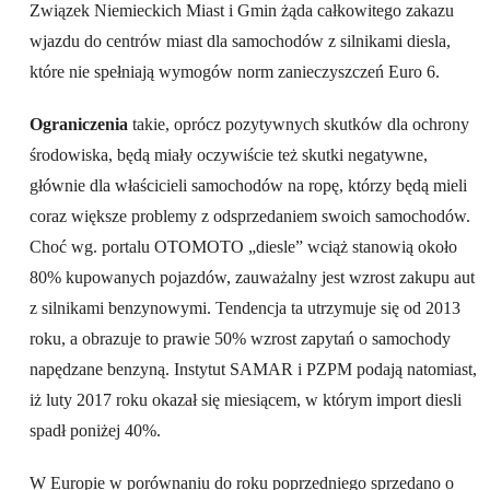
Związek Niemieckich Miast i Gmin żąda całkowitego zakazu
wjazdu do centrów miast dla samochodów z silnikami diesla,
które nie spełniają wymogów norm zanieczyszczeń Euro 6.
Ograniczenia
takie, oprócz pozytywnych skutków dla ochrony
środowiska, będą miały oczywiście też skutki negatywne,
głównie dla właścicieli samochodów na ropę, którzy będą mieli
coraz większe problemy z odsprzedaniem swoich samochodów.
Choć wg. portalu OTOMOTO „diesle” wciąż stanowią około
80% kupowanych pojazdów, zauważalny jest wzrost zakupu aut
z silnikami benzynowymi. Tendencja ta utrzymuje się od 2013
roku, a obrazuje to prawie 50% wzrost zapytań o samochody
napędzane benzyną. Instytut SAMAR i PZPM podają natomiast,
iż luty 2017 roku okazał się miesiącem, w którym import diesli
spadł poniżej 40%.
W Europie w porównaniu do roku poprzedniego sprzedano o