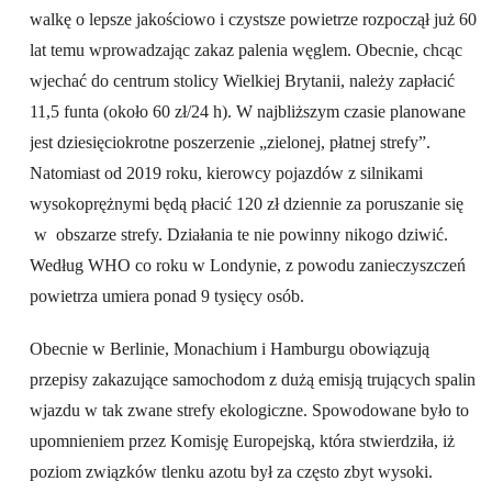
walkę o lepsze jakościowo i czystsze powietrze rozpoczął już 60
lat temu wprowadzając zakaz palenia węglem. Obecnie, chcąc
wjechać do centrum stolicy Wielkiej Brytanii, należy zapłacić
11,5 funta (około 60 zł/24 h). W najbliższym czasie planowane
jest dziesięciokrotne poszerzenie „zielonej, płatnej strefy”.
Natomiast od 2019 roku, kierowcy pojazdów z silnikami
wysokoprężnymi będą płacić 120 zł dziennie za poruszanie się
w obszarze strefy. Działania te nie powinny nikogo dziwić.
Według WHO co roku w Londynie, z powodu zanieczyszczeń
powietrza umiera ponad 9 tysięcy osób.
Obecnie w Berlinie, Monachium i Hamburgu obowiązują
przepisy zakazujące samochodom z dużą emisją trujących spalin
wjazdu w tak zwane strefy ekologiczne. Spowodowane było to
upomnieniem przez Komisję Europejską, która stwierdziła, iż
poziom związków tlenku azotu był za często zbyt wysoki.