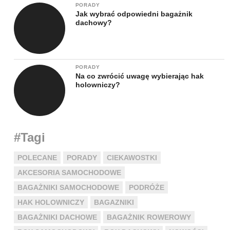
PORADY
Jak wybrać odpowiedni bagażnik
dachowy?
PORADY
Na co zwrócić uwagę wybierając hak
holowniczy?
#Tagi
POLECANE
PORADY
CIEKAWOSTKI
AKCESORIA SAMOCHODOWE
BAGAŻNIKI SAMOCHODOWE
PODRÓŻE
HAK HOLOWNICZY
BAGAZNIKI
BAGAŻNIKI DACHOWE
BAGAŻNIK ROWEROWY