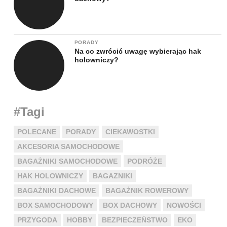
PORADY
Na co zwrócić uwagę wybierając hak
holowniczy?
#Tagi
POLECANE
PORADY
CIEKAWOSTKI
AKCESORIA SAMOCHODOWE
BAGAŻNIKI SAMOCHODOWE
PODRÓŻE
HAK HOLOWNICZY
BAGAZNIKI
BAGAŻNIKI DACHOWE
BAGAŻNIK ROWEROWY
BOX SAMOCHODOWY
BOX DACHOWY
NOWOŚCI
PRZYGODA
HOBBY
BEZPIECZEŃSTWO
EKO