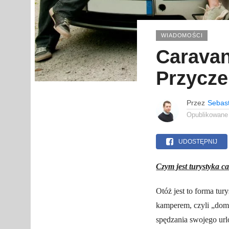
WIADOMOŚCI
Carava
Przycze
Przez
Sebas
Opublikowane
UDOSTĘPNIJ
Czym jest turystyka 
Otóż jest to forma tu
kamperem, czyli „dome
spędzania swojego url