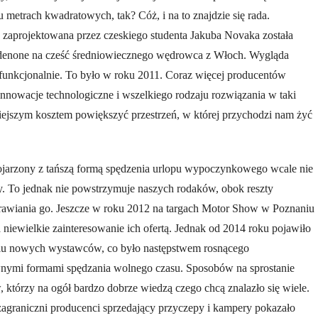
u metrach kwadratowych, tak? Cóż, i na to znajdzie się rada.
zaprojektowana przez czeskiego studenta Jakuba Novaka została
denone na cześć średniowiecznego wędrowca z Włoch. Wygląda
funkcjonalnie. To było w roku 2011. Coraz więcej producentów
nowacje technologiczne i wszelkiego rodzaju rozwiązania w taki
iejszym kosztem powiększyć przestrzeń, w której przychodzi nam żyć
ojarzony z tańszą formą spędzenia urlopu wypoczynkowego wcale nie
y. To jednak nie powstrzymuje naszych rodaków, obok reszty
awiania go. Jeszcze w roku 2012 na targach Motor Show w Poznaniu
 niewielkie zainteresowanie ich ofertą. Jednak od 2014 roku pojawiło
ielu nowych wystawców, co było następstwem rosnącego
wnymi formami spędzania wolnego czasu. Sposobów na sprostanie
którzy na ogół bardzo dobrze wiedzą czego chcą znalazło się wiele.
zagraniczni producenci sprzedający przyczepy i kampery pokazało