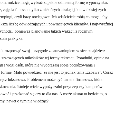
eciom, rodzice mogą wybrać zupełnie odmienną formę wypoczynku.
 zajęcia fitness to tylko z niektórych atrakcji jakie w dzisiejszych
empingi, czyli bazy noclegowe. Ich właściciele robią co mogą, aby
ększą liczbę odwiedzających i powracających klientów. I najwyraźniej
wychodzi, ponieważ planowanie takich wakacji z rocznym
stała praktyka.
 jak rozpocząć swoją przygodę z caravaningiem w sieci znajdziesz
i zrzeszających miłośników tej formy rekreacji. Poradniki, opinie na
i i vlogi osób, które nie wyobrażają sobie podróżowania i
formie. Mało powiedzieć, że nie jest to jednak tania „zabawa”. Coraz
a wręcz luksusowa. Problemem może być bariera finansowa, która
zeskoczenia. Istnieje wiele wypożyczalni przyczep czy kamperów.
wać i przekonać się czy to dla nas. A może akurat to będzie to, o
my, nawet o tym nie wiedząc?