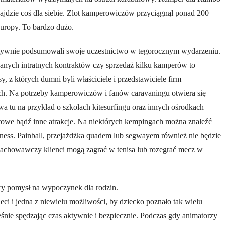
ajdzie coś dla siebie. Zlot kamperowiczów przyciągnął ponad 200
 Europy. To bardzo dużo.
ywnie podsumowali swoje uczestnictwo w tegorocznym wydarzeniu.
wanych intratnych kontraktów czy sprzedaż kilku kamperów to
, z których dumni byli właściciele i przedstawiciele firm
ch. Na potrzeby kamperowiczów i fanów caravaningu otwiera się
wa tu na przykład o szkołach kitesurfingu oraz innych ośrodkach
ortowe bądź inne atrakcje. Na niektórych kempingach można znaleźć
itness. Painball, przejażdżka quadem lub segwayem również nie będzie
zachowawczy klienci mogą zagrać w tenisa lub rozegrać mecz w
ry pomysł na wypoczynek dla rodzin.
zieci i jedna z niewielu możliwości, by dziecko poznało tak wielu
śnie spędzając czas aktywnie i bezpiecznie. Podczas gdy animatorzy