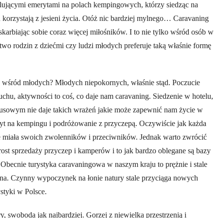
rillującymi emerytami na polach kempingowych, którzy siedząc na
 korzystają z jesieni życia. Otóż nic bardziej mylnego… Caravaning
karbiając sobie coraz więcej miłośników. I to nie tylko wśród osób w
wo rodzin z dziećmi czy ludzi młodych preferuje taką właśnie formę
ć wśród młodych? Młodych niepokornych, właśnie stąd. Poczucie
uchu, aktywności to coś, co daje nam caravaning. Siedzenie w hotelu,
susowym nie daje takich wrażeń jakie może zapewnić nam życie w
byt na kempingu i podróżowanie z przyczepą. Oczywiście jak każda
ie miała swoich zwolenników i przeciwników. Jednak warto zwrócić
st sprzedaży przyczep i kamperów i to jak bardzo oblegane są bazy
Obecnie turystyka caravaningowa w naszym kraju to prężnie i stale
zina. Czynny wypoczynek na łonie natury stale przyciąga nowych
styki w Polsce.
y, swoboda jak najbardziej. Gorzej z niewielka przestrzenią i