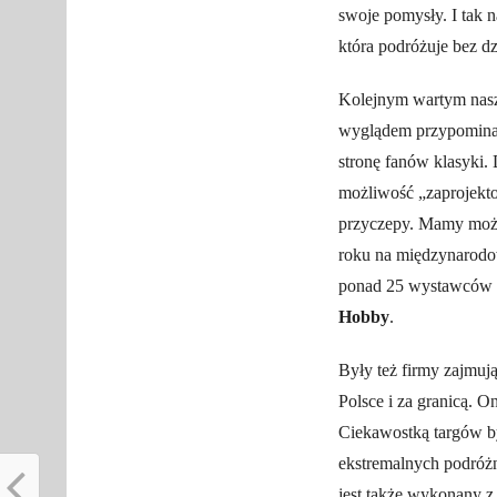
swoje pomysły. I tak 
która podróżuje bez dz
Kolejnym wartym nasz
wyglądem przypomina
stronę fanów klasyki.
możliwość „zaprojekto
przyczepy. Mamy możl
roku na międzynarodo
ponad 25 wystawców z
Hobby
.
Były też firmy zajm
Polsce i za granicą. 
Ciekawostką targów b
ekstremalnych podróżn
jest także wykonany 