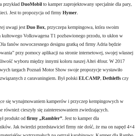
na przykład
DuoMobil
to kamper zaprojektowany specjalnie dla pary,
ieci. Jest to propozycja od firmy
Hymer
.
ej uwagi jest
Duo Box
, przyczepa kempingowa, która swoim
 kultowego Volkswagena T1 pozbawionego przodu, to ukłon w
 Dla fanów nowoczesnego designu gratką od firmy Adria będzie
wania” przy pomocy aplikacji na stronie internetowej, swojej własnej
iwość wyboru między innymi koloru naszej Altei 4four. W 2017
wych targach Poznań Motor Show swoje propozycje wystawiło
wiązanych z caravaningiem. Był polski
ELCAMP
,
Dethleffs
czy
ujące się wynajmowaniem kamperów i przyczep kempingowych w
One również cieszyły się zainteresowaniem zwiedzających.
ył produkt od
firmy „Rambler”
. Jest to kamper dla
ików. Jak twierdzi przedstawiciel firmy nie dość, że ma on napęd 4×4
z materiałów wytrzymałych na ostrzał karabinowy. Kamper dla Rambo