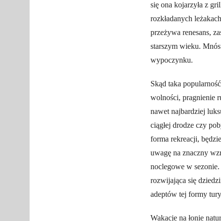
się ona kojarzyła z g
rozkładanych leżakach
przeżywa renesans, zas
starszym wieku. Mnóst
wypoczynku.
Skąd taka popularnoś
wolności, pragnienie r
nawet najbardziej luk
ciągłej drodze czy po
forma rekreacji, będz
uwagę na znaczny wzro
noclegowe w sezonie. 
rozwijająca się dzied
adeptów tej formy tury
Wakacje na łonie natur