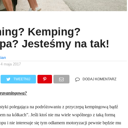
ning? Kemping?
pa? Jesteśmy na tak!
tian
4 maja 2017
TWEETNIJ
DODAJ KOMENTARZ
caravaningowa?
rystyki polegająca na podróżowaniu z przyczepą kempingową bądź
m na kółkach”. Jeśli ktoś nie ma wiele wspólnego z taką formą
opu i nie interesuje się tym odłamem motoryzacji pewnie będzie mu