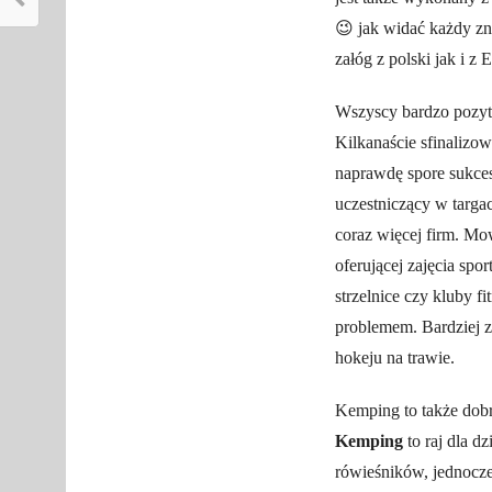
😉 jak widać każdy zn
załóg z polski jak i z
Wszyscy bardzo pozyt
Kilkanaście sfinalizo
naprawdę spore sukcesy
uczestniczący w targa
coraz więcej firm. Mo
oferującej zajęcia sp
strzelnice czy kluby f
problemem. Bardziej 
hokeju na trawie.
Kemping to także dob
Kemping
to raj dla d
rówieśników, jednocze