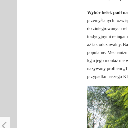
Wybór belek padł n
przemyślanych rozwiąz
do zintegrowanych re
tradycyjnymi relingami
aż tak odczuwalny. Ba
popularne. Mechanizm
kg a jego montaż nie
nazywany profilem „T”
przypadku naszego Kl