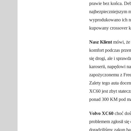
prawie bez końca. De
najbezpieczniejszym m
wyprodukowano ich nie
kupowany crossover k
Nasz Klient
mówi, że 
komfort podczas przem
się drogi, ale i spraw
karoserii, napędowi n
zapożyczonemu z Free
Zalety tego auta docen
XC60 jest zbyt statec
ponad 300 KM pod mas
Volvo XC60
choć dość
problemem zgłosił si
doradziliśmy zakup b