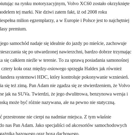
biutując na rynku motoryzacyjnym, Volvo XC60 zostało okrzyknięte
odelem tej marki. Nie dziwi zatem fakt, iż od 2008 roku
spełna milion egzemplarzy, a w Europie i Polsce jest to najchętniej
lasy premium.
jego samochód nadaje się idealnie do jazdy po mieście, zachowuje
ieszczania się po utwardzonej nawierzchni, bardzo dobrze trzymając
dza się całkiem nieźle w terenie. To za sprawą posiadania samonośnej
a cztery koła oraz między-osiowego sprzęgła Haldex jak również
landera systemowi HDC, który kontroluje pokonywanie wzniesień.
ia się też zimą. Pan Adam nie zgadza się ze stwierdzeniem, że Volvo
zne jak na SUVa. Twierdzi, że jego dwulitrowa, benzynowa wersja i
ką może być różnie nazywana, ale na pewno nie statyczną.
 przestronne nie cierpi na nadmiar miejsca. Z tym właśnie
ę do nas Pan Adam. Jako specjaliści od akcesoriów samochodowych
agażnika bazowego oraz boxa dachowego.