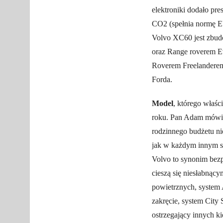
elektroniki dodało pr
CO2 (spełnia normę EU
Volvo XC60 jest zbud
oraz Range roverem E
Roverem Freelanderem
Forda.
Model
, którego właś
roku. Pan Adam mówi,
rodzinnego budżetu ni
jak w każdym innym sa
Volvo to synonim bezp
cieszą się niesłabnąc
powietrznych, system A
zakręcie, system Cit
ostrzegający innych 