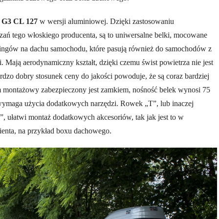
a G3 CL 127
w wersji aluminiowej. Dzięki zastosowaniu
ań tego włoskiego producenta, są to uniwersalne belki, mocowane
lingów na dachu samochodu, które pasują również do samochodów z
. Mają aerodynamiczny kształt, dzięki czemu świst powietrza nie jest
rdzo dobry stosunek ceny do jakości powoduje, że są coraz bardziej
 montażowy zabezpieczony jest zamkiem, nośność belek wynosi 75
 wymaga użycia dodatkowych narzędzi. Rowek „T”, lub inaczej
, ułatwi montaż dodatkowych akcesoriów, tak jak jest to w
ienta, na przykład boxu dachowego.