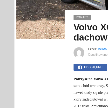
PORADY
Volvo X
dachowy
Przez
Beata
Opublikowane
UDOSTĘPNIJ
Patrzysz na Volvo XC
samochód terenowy, S
nawet kiedy się nie pr
który zadebiutował w 2
2013 roku. Zmieniono 