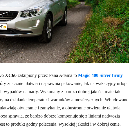
lvo XC60
zakupiony przez Pana Adama to
Magic 400 Silver firmy
który znacznie ułatwia i usprawnia pakowanie, tak na wakacyjny urlop
h wypadów na narty. Wykonany z bardzo dobrej jakości materiału
rny na działanie temperatur i warunków atmosferycznych. Wbudowane
ułatwiają otwieranie i zamykanie, a obustronne otwieranie ułatwia
boxa sprawia, że bardzo dobrze komponuje się z liniami nadwozia
st to produkt godny polecenia, wysokiej jakości i w dobrej cenie.