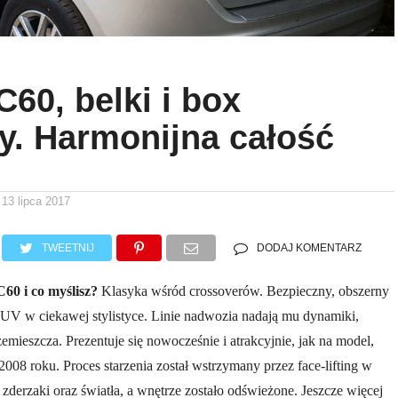
C60, belki i box
. Harmonijna całość
13 lipca 2017
TWEETNIJ
DODAJ KOMENTARZ
60 i co myślisz?
Klasyka wśród crossoverów. Bezpieczny, obszerny
UV w ciekawej stylistyce. Linie nadwozia nadają mu dynamiki,
zemieszcza. Prezentuje się nowocześnie i atrakcyjnie, jak na model,
008 roku. Proces starzenia został wstrzymany przez face-lifting w
zderzaki oraz światła, a wnętrze zostało odświeżone. Jeszcze więcej