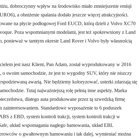
estiżu, dobroczynny wpływ na środowisko miało zmniejszenie emisji
RO6), a obniżenie spalania dodało jeszcze więcej atrakcyjności.
owane na płycie podłogowej Ford EUCD, którą dzieli z Volvo XC70
voque. Poza wspomnianymi modelami, jest też spokrewniony z Land
, ponieważ w tamtym okresie Land Rover i Volvo były własnością
cicielem jest nasz Klient, Pan Adam, został wyprodukowany w 2016
 o swoim samochodzie, że jest to wygodny SUV, który nie niszczy
espodziewaną awarią. Nie będziemy koloryzować, usterki zdarzają się
mochodzie. Tutaj najważniejszą rolę pełnią inne aspekty. Marka
ieczeństwa, dlatego auta produkowane przez tą szwedzką firmę
ym zainteresowaniem. Standardowe wyposażenie to 6 poduszek
BS z EBD, system kontroli trakcji, system kontroli trakcji w
y Safe, układ wspomagania nagłego hamowania, układ EBL
kierowców o gwałtownym hamowaniu i tak dalej, wymieniać można