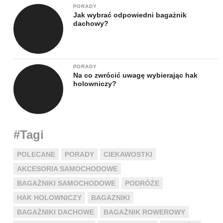
PORADY
Jak wybrać odpowiedni bagażnik
dachowy?
PORADY
Na co zwrócić uwagę wybierając hak
holowniczy?
#Tagi
POLECANE
PORADY
CIEKAWOSTKI
AKCESORIA SAMOCHODOWE
BAGAŻNIKI SAMOCHODOWE
PODRÓŻE
HAK HOLOWNICZY
BAGAZNIKI
BAGAŻNIKI DACHOWE
BAGAŻNIK ROWEROWY