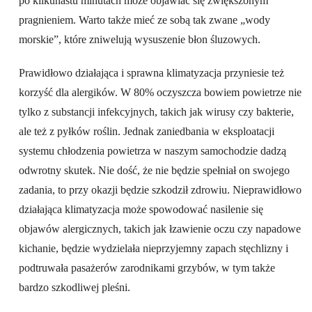
po kilkunastu minutach może objawiać się zwiększonym
pragnieniem. Warto także mieć ze sobą tak zwane „wody
morskie”, które zniwelują wysuszenie błon śluzowych.
Prawidłowo działająca i sprawna klimatyzacja przyniesie też
korzyść dla alergików. W 80% oczyszcza bowiem powietrze nie
tylko z substancji infekcyjnych, takich jak wirusy czy bakterie,
ale też z pyłków roślin. Jednak zaniedbania w eksploatacji
systemu chłodzenia powietrza w naszym samochodzie dadzą
odwrotny skutek. Nie dość, że nie będzie spełniał on swojego
zadania, to przy okazji będzie szkodził zdrowiu. Nieprawidłowo
działająca klimatyzacja może spowodować nasilenie się
objawów alergicznych, takich jak łzawienie oczu czy napadowe
kichanie, będzie wydzielała nieprzyjemny zapach stęchlizny i
podtruwała pasażerów zarodnikami grzybów, w tym także
bardzo szkodliwej pleśni.