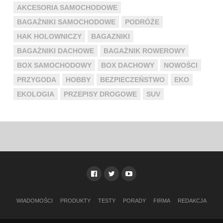
AKCESORIA SAMOCHODOWE
BAGAŻNIKI SAMOCHODOWE
PODRÓŻE
HAK HOLOWNICZY
BAGAZNIKI
BAGAŻNIKI DACHOWE
BAGAŻNIK ROWEROWY
BOX SAMOCHODOWY
BOX DACHOWY
NOWOŚCI
PRZYGODA
HOBBY
BEZPIECZEŃSTWO
EKO
EKOLOGIA
PRZEPISY DROGOWE
SUV
WIADOMOŚCI
PRODUKTY
TESTY
PORADY
FIRMA
REDAKCJA