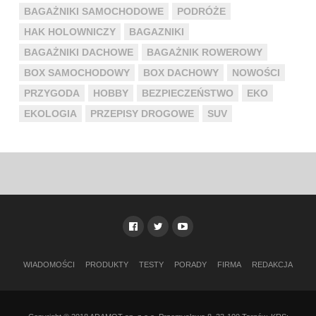
BAGAŻNIKI SAMOCHODOWE
PODRÓŻE
HAK HOLOWNICZY
BAGAZNIKI
BAGAŻNIKI DACHOWE
BAGAŻNIK ROWEROWY
BOX SAMOCHODOWY
BOX DACHOWY
NOWOŚCI
PRZYGODA
HOBBY
BEZPIECZEŃSTWO
EKO
EKOLOGIA
PRZEPISY DROGOWE
SUV
WIADOMOŚCI
PRODUKTY
TESTY
PORADY
FIRMA
REDAKCJA